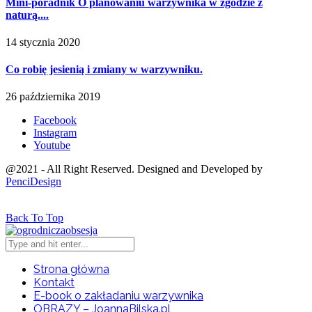
Mini-poradnik O planowaniu warzywnika w zgodzie z
naturą....
14 stycznia 2020
Co robię jesienią i zmiany w warzywniku.
26 października 2019
Facebook
Instagram
Youtube
@2021 - All Right Reserved. Designed and Developed by
PenciDesign
Back To Top
Strona główna
Kontakt
E-book o zakładaniu warzywnika
OBRAZY – JoannaBilska.pl