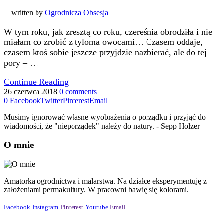
written by
Ogrodnicza Obsesja
W tym roku, jak zresztą co roku, czereśnia obrodziła i nie
miałam co zrobić z tyloma owocami… Czasem oddaje,
czasem ktoś sobie jeszcze przyjdzie nazbierać, ale do tej
pory – …
Continue Reading
26 czerwca 2018
0 comments
0
Facebook
Twitter
Pinterest
Email
Musimy ignorować własne wyobrażenia o porządku i przyjąć do
wiadomości, że "nieporządek" należy do natury. - Sepp Holzer
O mnie
Amatorka ogrodnictwa i malarstwa. Na działce eksperymentuję z
założeniami permakultury. W pracowni bawię się kolorami.
Facebook
Instagram
Pinterest
Youtube
Email