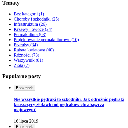
Tematy
Bez kategorii
(1)
Choroby i szkodniki
(25)
Infrastruktura
(26)
Krzewy i owoce
(24)
Permakultura
(63)
Projektowanie permakulturowe
(10)
Przepisy
(34)
Rabata kwiatowa
(40)
Różności
(73)
Warzywnik
(81)
Zioła
(7)
Popularne posty
Bookmark
Nie wszystkie pędraki to szkodniki. Jak odróżnić pędraki
kruszczycy złotawki od pędraków chrabąszcza
majowego?
16 lipca 2019
Bookmark