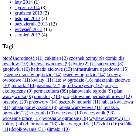
luty 2014
(1)
styczeń 2014
(3)
grudzień 2013
(3)
listopad 2013
(2)
październik 2013
(12)
wrzesień 2013
(15)
sierpień 2013
(4)
Tagi
bioróżnorodność
(11)
cukinie
(12)
czosnek ozimy
(9)
domki dla
owadów
(10)
drzewa owocowe
(9)
dynie
(22)
eksperyment
(8)
gnojówki
(10)
herbatki ziołowe
(13)
infrastruktura ogrodowa
(15)
jesienne prace w ogrodzie
(14)
jesień w ogrodzie
(14)
krzewy
owocowe
(11)
kwiaty
(11)
lato w ogrodzie
(16)
mieszanki ziołowe
(10)
murarki
(10)
nasiona
(22)
ogród warzywny
(32)
oprysk
ekologiczny
(9)
permakultura
(89)
planowanie ogrodu
(9)
plan
warzywnika
(9)
pomidory
(13)
projektowanie permakulturowe
(12)
przepisy
(29)
przetwory
(14)
pszczoły murarki
(11)
rabata kwiatowa
(41)
rabata podwyższona
(8)
rabata warstwowa
(11)
relaks w
ogrodzie
(12)
szkodniki
(9)
warzywa
(13)
warzywnik
(98)
wiosenne prace
(15)
wiosna w ogrodzie
(19)
wysiew warzyw
(11)
zbiory
(24)
zbiór nasion
(18)
zima w ogrodzie
(17)
zioła
(16)
ściółka
(11)
ściółkowanie
(31)
ślimaki
(10)