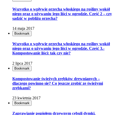
Wszystko o wpływie orzecha włoskiego na rośliny wokół
niego oraz o używaniu jego liści w ogrodzie. Część 2 – czy
sadzić w pobliżu orzecha?
14 maja 2017
Bookmark
Wszystko o wpływie orzecha włoskiego na rośliny wokół
niego oraz o używaniu jego liści w ogrodzie. Część 3.-
Kompostowanie liści: tak czy nie?
2 lipca 2017
Bookmark
Kompostowanie świeżych zrębków drewnianych –
dlaczego powinno się? Co jeszcze zrobić ze świeżymi
zrębkami?
23 kwietnia 2017
Bookmark
Zaprawianie popiołem drzewnym cebuli dymki.