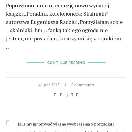
Poproszono mnie o recenzję nowo wydanej
książki „Poradnik kolekcjonera: Skalniaki”
autorstwa Eugeniusza Radziul. Pomyślałam sobie
– skalniaki, hm… fanką takiego ogrodu nie
jestem, nie posiadam, kojarzy mi się z rojnikiem
…
CONTINUE READING
4 lipca 2015
0 comments
Musimy ignorować własne wyobrażenia o porządku i