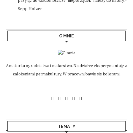
przyjąć do wiadomości, że "nieporządek" należy do natury. -
Sepp Holzer
O MNIE
Amatorka ogrodnictwa i malarstwa. Na działce eksperymentuję z
założeniami permakultury. W pracowni bawię się kolorami.
TEMATY