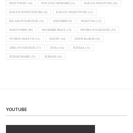
PRZETWORY
(14)
PSZCZOŁY MURARKI
(11)
RABATA KWIATOWA
(41)
RABATA PODWYŻSZONA
(8)
RABATA WARSTWOWA
(11)
RELAKS W OGRODZIE
(12)
SZKODNIKI
(9)
WARZYWA
(13)
WARZYWNIK
(98)
WIOSENNE PRACE
(15)
WIOSNA W OGRODZIE
(19)
WYSIEW WARZYW
(11)
ZBIORY
(24)
ZBIÓR NASION
(18)
ZIMA W OGRODZIE
(17)
ZIOŁA
(16)
ŚCIÓŁKA
(11)
ŚCIÓŁKOWANIE
(31)
ŚLIMAKI
(10)
YOUTUBE