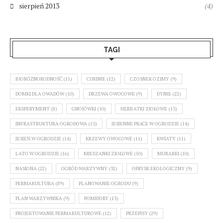
sierpień 2013
(4)
TAGI
BIORÓŻNORODNOŚĆ
(11)
CUKINIE
(12)
CZOSNEK OZIMY
(9)
DOMKI DLA OWADÓW
(10)
DRZEWA OWOCOWE
(9)
DYNIE
(22)
EKSPERYMENT
(8)
GNOJÓWKI
(10)
HERBATKI ZIOŁOWE
(13)
INFRASTRUKTURA OGRODOWA
(15)
JESIENNE PRACE W OGRODZIE
(14)
JESIEŃ W OGRODZIE
(14)
KRZEWY OWOCOWE
(11)
KWIATY
(11)
LATO W OGRODZIE
(16)
MIESZANKI ZIOŁOWE
(10)
MURARKI
(10)
NASIONA
(22)
OGRÓD WARZYWNY
(32)
OPRYSK EKOLOGICZNY
(9)
PERMAKULTURA
(89)
PLANOWANIE OGRODU
(9)
PLAN WARZYWNIKA
(9)
POMIDORY
(13)
PROJEKTOWANIE PERMAKULTUROWE
(12)
PRZEPISY
(29)