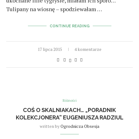
ukochane lilie tygrysie, miałam ich sporo…
Tulipany na wiosnę – spodziewałam …
CONTINUE READING
17 lipca 2015
4 komentarze
Różności
COŚ O SKALNIAKACH… „PORADNIK
KOLEKCJONERA” EUGENIUSZA RADZIUL
written by
Ogrodnicza Obsesja