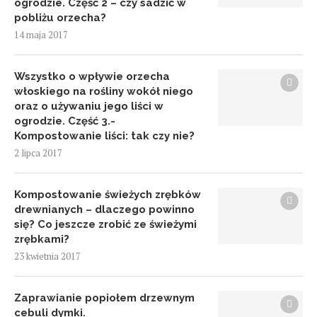
ogrodzie. Część 2 – czy sadzić w
pobliżu orzecha?
14 maja 2017
Wszystko o wpływie orzecha
włoskiego na rośliny wokół niego
oraz o używaniu jego liści w
ogrodzie. Część 3.-
Kompostowanie liści: tak czy nie?
2 lipca 2017
Kompostowanie świeżych zrębków
drewnianych – dlaczego powinno
się? Co jeszcze zrobić ze świeżymi
zrębkami?
23 kwietnia 2017
Zaprawianie popiołem drzewnym
cebuli dymki.