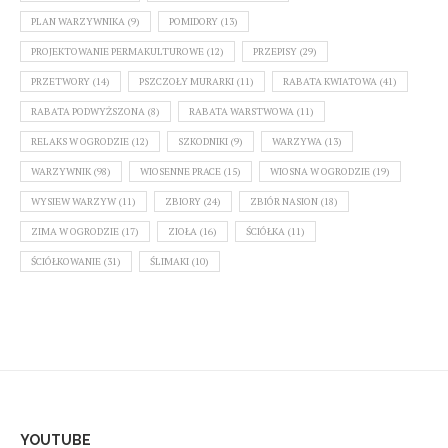
PLAN WARZYWNIKA
(9)
POMIDORY
(13)
PROJEKTOWANIE PERMAKULTUROWE
(12)
PRZEPISY
(29)
PRZETWORY
(14)
PSZCZOŁY MURARKI
(11)
RABATA KWIATOWA
(41)
RABATA PODWYŻSZONA
(8)
RABATA WARSTWOWA
(11)
RELAKS W OGRODZIE
(12)
SZKODNIKI
(9)
WARZYWA
(13)
WARZYWNIK
(98)
WIOSENNE PRACE
(15)
WIOSNA W OGRODZIE
(19)
WYSIEW WARZYW
(11)
ZBIORY
(24)
ZBIÓR NASION
(18)
ZIMA W OGRODZIE
(17)
ZIOŁA
(16)
ŚCIÓŁKA
(11)
ŚCIÓŁKOWANIE
(31)
ŚLIMAKI
(10)
YOUTUBE