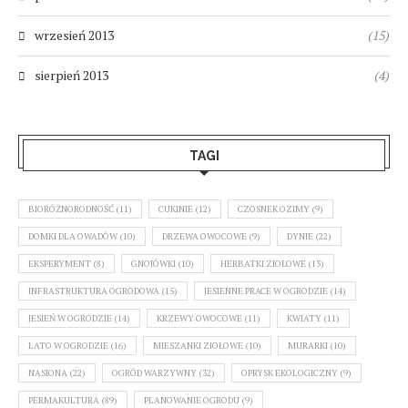
wrzesień 2013
(15)
sierpień 2013
(4)
TAGI
BIORÓŻNORODNOŚĆ
(11)
CUKINIE
(12)
CZOSNEK OZIMY
(9)
DOMKI DLA OWADÓW
(10)
DRZEWA OWOCOWE
(9)
DYNIE
(22)
EKSPERYMENT
(8)
GNOJÓWKI
(10)
HERBATKI ZIOŁOWE
(13)
INFRASTRUKTURA OGRODOWA
(15)
JESIENNE PRACE W OGRODZIE
(14)
JESIEŃ W OGRODZIE
(14)
KRZEWY OWOCOWE
(11)
KWIATY
(11)
LATO W OGRODZIE
(16)
MIESZANKI ZIOŁOWE
(10)
MURARKI
(10)
NASIONA
(22)
OGRÓD WARZYWNY
(32)
OPRYSK EKOLOGICZNY
(9)
PERMAKULTURA
(89)
PLANOWANIE OGRODU
(9)