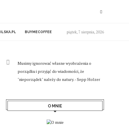
piątek, 7 sierpnia, 2026
ILSKA.PL
BUYMECOFFEE
Musimy ignorować własne wyobrażenia o
porządku i przyjąć do wiadomości, że
"nieporządek" należy do natury. - Sepp Holzer
O MNIE