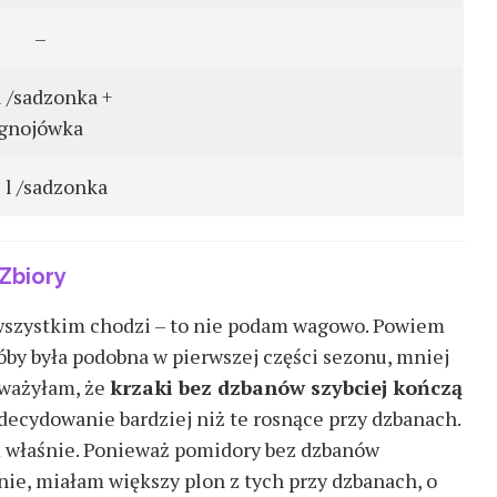
–
l /sadzonka +
gnojówka
 l /sadzonka
Zbiory
m wszystkim chodzi – to nie podam wagowo. Powiem
óby była podobna w pierwszej części sezonu, mniej
uważyłam, że
krzaki bez dzbanów szybciej kończą
zdecydowanie bardziej niż te rosnące przy dzbanach.
em właśnie. Ponieważ pomidory bez dzbanów
anie, miałam większy plon z tych przy dzbanach, o