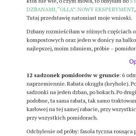
ktoś nie wie, o czym mowa, to odsyłam do
S
DZBANAMI, “OLLA”. NOWY EKSPERYMENT
Tutaj przedstawię natomiast moje wnioski.
Dzbany rozmieściłam w różnych częściach og
kompostowych oraz jeden w donicy na balko
najlepszej, moim zdaniem, próbie – pomidor
Op
12 sadzonek pomidorów w gruncie
: 6 od
naprzemiennie. Rabata okrągła (keyhole). Po
sadzonki na jeden dzban, po bokach. Po drug
podobne, ta sama rabata, tak samo traktowan
karłowej na tej samej rabacie, przy wszystk
przy wszystkich pomidorach.
Odchylenie od próby: fasola tyczna rosnąca