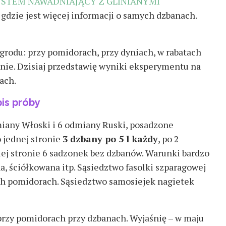
YSTEM NAWADNIAJĄCY Z GLINIANYMI
, gdzie jest więcej informacji o samych dzbanach.
rodu: przy pomidorach, przy dyniach, w rabatach
nie. Dzisiaj przedstawię wyniki eksperymentu na
ach.
is próby
miany Włoski i 6 odmiany Ruski, posadzone
 jednej stronie
3 dzbany po 5 l każdy
, po 2
iej stronie 6 sadzonek bez dzbanów. Warunki bardzo
a, ściółkowana itp. Sąsiedztwo fasolki szparagowej
ich pomidorach. Sąsiedztwo samosiejek nagietek
 przy pomidorach przy dzbanach. Wyjaśnię – w maju