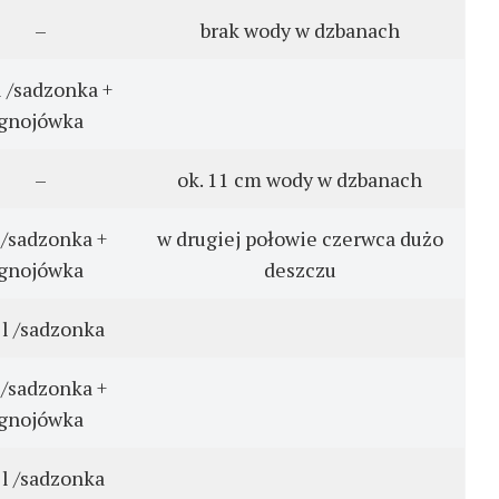
–
brak wody w dzbanach
l /sadzonka +
gnojówka
–
ok. 11 cm wody w dzbanach
l /sadzonka +
w drugiej połowie czerwca dużo
gnojówka
deszczu
 l /sadzonka
l /sadzonka +
gnojówka
 l /sadzonka