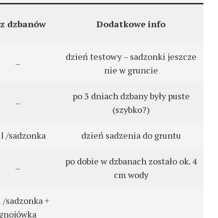
z dzbanów
Dodatkowe info
dzień testowy – sadzonki jeszcze
–
nie w gruncie
po 3 dniach dzbany były puste
–
(szybko?)
 l /sadzonka
dzień sadzenia do gruntu
po dobie w dzbanach zostało ok. 4
–
cm wody
l /sadzonka +
gnojówka