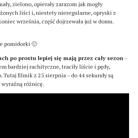
ymały, zielono, opierały zarazom jak mogły
ych liści i, niestety nieregularne, opryski z
koniec września, część dojrzewała już w domu.
e pomidorki 🙂
ch po prostu lepiej się mają przez cały sezon
–
 bardziej rachityczne, traciły liście i pędy,
. Tutaj filmik z 25 sierpnia – do 44 sekundy są
ć wyraźną różnicę.