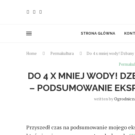
STRONA GŁÓWNA
KONT
Home
Permakultura
Do 4 x mniej wody! Dzbany 
Permakul
DO 4 X MNIEJ WODY! DZ
– PODSUMOWANIE EKSP
written by
Ogrodnicz
Przyszedł czas na podsumowanie mojego eks