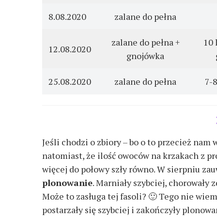
8.08.2020
zalane do pełna
zalane do pełna +
10 
12.08.2020
gnojówka
25.08.2020
zalane do pełna
7-8
Jeśli chodzi o zbiory – bo o to przecież na
natomiast, że ilość owoców na krzakach z pr
więcej do połowy szły równo. W sierpniu za
plonowanie
. Marniały szybciej, chorowały 
Może to zasługa tej fasoli? 🙂 Tego nie wi
postarzały się szybciej i zakończyły plonow