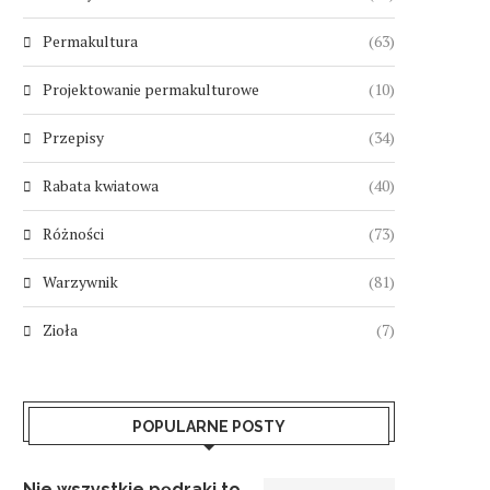
Permakultura
(63)
Projektowanie permakulturowe
(10)
Przepisy
(34)
Rabata kwiatowa
(40)
Różności
(73)
Warzywnik
(81)
Zioła
(7)
POPULARNE POSTY
Nie wszystkie pędraki to