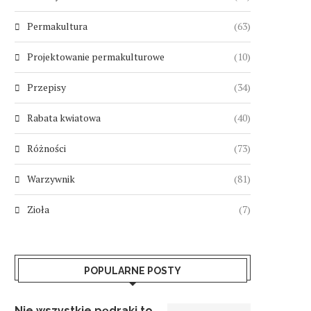
Permakultura
(63)
Projektowanie permakulturowe
(10)
Przepisy
(34)
Rabata kwiatowa
(40)
Różności
(73)
Warzywnik
(81)
Zioła
(7)
POPULARNE POSTY
Nie wszystkie pędraki to