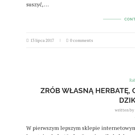
suszyć, …
CONT
13 lipca 2017
0 comments
Ra
ZRÓB WŁASNĄ HERBATĘ, 
DZIK
written by
W pierwszym lepszym sklepie internetowym