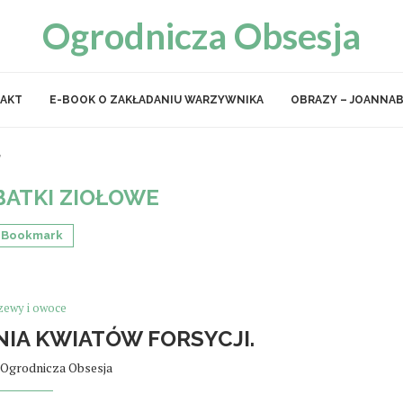
Ogrodnicza Obsesja
AKT
E-BOOK O ZAKŁADANIU WARZYWNIKA
OBRAZY – JOANNAB
"
ATKI ZIOŁOWE
Bookmark
zewy i owoce
NIA KWIATÓW FORSYCJI.
Ogrodnicza Obsesja