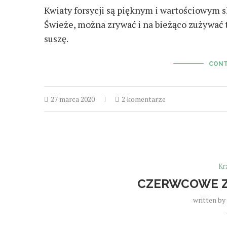
Kwiaty forsycji są pięknym i wartościowym 
Świeże, można zrywać i na bieżąco zużywać t
suszę.
CONT
27 marca 2020
2 komentarze
Kr
CZERWCOWE Z
written by