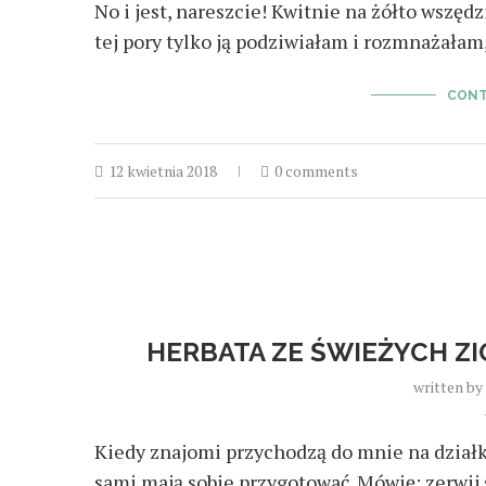
No i jest, nareszcie! Kwitnie na żółto wszęd
tej pory tylko ją podziwiałam i rozmnażałam
CONT
12 kwietnia 2018
0 comments
HERBATA ZE ŚWIEŻYCH Z
written by
Kiedy znajomi przychodzą do mnie na działk
sami mają sobie przygotować. Mówię: zerwij 