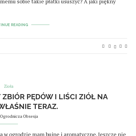
amemu sobie takie płatki ususzyć? A jaki piękny
INUE READING
Zioła
 ZBIÓR PĘDÓW I LIŚCI ZIÓŁ NA
WŁAŚNIE TERAZ.
Ogrodnicza Obsesja
ła w ogrodzie mam bujne i aromatyczne. Jeszcze nie