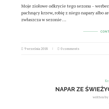
Moje ziołowe odkrycie tego sezonu – werbena
pachnący krzew, robię z niego napary albo ar
zwłaszcza w sezonie …
CONT
9 września 2018
0 comments
Kr
NAPAR ZE ŚWIEŻY
written by