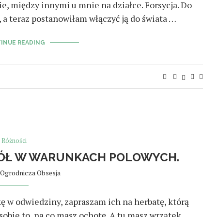
zie, między innymi u mnie na działce. Forsycja. Do
, a teraz postanowiłam włączyć ją do świata …
INUE READING
Różności
IÓŁ W WARUNKACH POLOWYCH.
Ogrodnicza Obsesja
ę w odwiedziny, zapraszam ich na herbatę, którą
sobie to, na co masz ochotę. A tu masz wrzątek. …