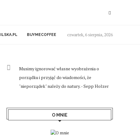
czwartek, 6 sierpnia, 2026
ILSKA.PL
BUYMECOFFEE
Musimy ignorować własne wyobrażenia o
porządku i przyjąć do wiadomości, że
"nieporządek" należy do natury. - Sepp Holzer
O MNIE