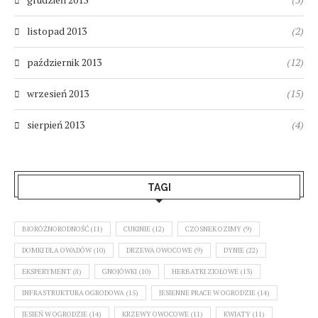
listopad 2013
(2)
październik 2013
(12)
wrzesień 2013
(15)
sierpień 2013
(4)
TAGI
BIORÓŻNORODNOŚĆ
(11)
CUKINIE
(12)
CZOSNEK OZIMY
(9)
DOMKI DLA OWADÓW
(10)
DRZEWA OWOCOWE
(9)
DYNIE
(22)
EKSPERYMENT
(8)
GNOJÓWKI
(10)
HERBATKI ZIOŁOWE
(13)
INFRASTRUKTURA OGRODOWA
(15)
JESIENNE PRACE W OGRODZIE
(14)
JESIEŃ W OGRODZIE
(14)
KRZEWY OWOCOWE
(11)
KWIATY
(11)