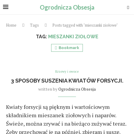
Ogrodnicza Obsesja
Home
Tags
Posts tagged with "mieszanki ziołowe"
TAG:
MIESZANKI ZIOŁOWE
Bookmark
Krzewy i owoce
3 SPOSOBY SUSZENIA KWIATÓW FORSYCJI.
written by
Ogrodnicza Obsesja
Kwiaty forsycji są pięknym i wartościowym
składnikiem mieszanek ziołowych i naparów.
Świeże, można zrywać i na bieżąco zużywać teraz.
Żeby przechować je na później, zbieram i suszę.