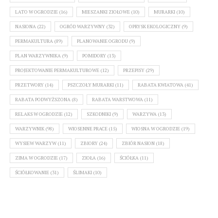
LATO W OGRODZIE
(16)
MIESZANKI ZIOŁOWE
(10)
MURARKI
(10)
NASIONA
(22)
OGRÓD WARZYWNY
(32)
OPRYSK EKOLOGICZNY
(9)
PERMAKULTURA
(89)
PLANOWANIE OGRODU
(9)
PLAN WARZYWNIKA
(9)
POMIDORY
(13)
PROJEKTOWANIE PERMAKULTUROWE
(12)
PRZEPISY
(29)
PRZETWORY
(14)
PSZCZOŁY MURARKI
(11)
RABATA KWIATOWA
(41)
RABATA PODWYŻSZONA
(8)
RABATA WARSTWOWA
(11)
RELAKS W OGRODZIE
(12)
SZKODNIKI
(9)
WARZYWA
(13)
WARZYWNIK
(98)
WIOSENNE PRACE
(15)
WIOSNA W OGRODZIE
(19)
WYSIEW WARZYW
(11)
ZBIORY
(24)
ZBIÓR NASION
(18)
ZIMA W OGRODZIE
(17)
ZIOŁA
(16)
ŚCIÓŁKA
(11)
ŚCIÓŁKOWANIE
(31)
ŚLIMAKI
(10)