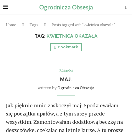
Ogrodnicza Obsesja
Home
Tags
Posts tagged with "kwietnica okazała"
TAG:
KWIETNICA OKAZAŁA
Bookmark
Różności
MAJ.
written by
Ogrodnicza Obsesja
Jak pięknie mnie zaskoczył maj! Spodziewałam
się początku upałów, a z tym suszy przede
wszystkim. Zamontowałam dodatkową beczkę na
deszczówkę, czekając na letnie burze. A tu proszę