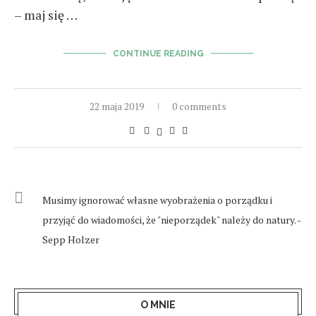
– maj się …
CONTINUE READING
22 maja 2019
0 comments
Musimy ignorować własne wyobrażenia o porządku i
przyjąć do wiadomości, że "nieporządek" należy do natury. -
Sepp Holzer
O MNIE