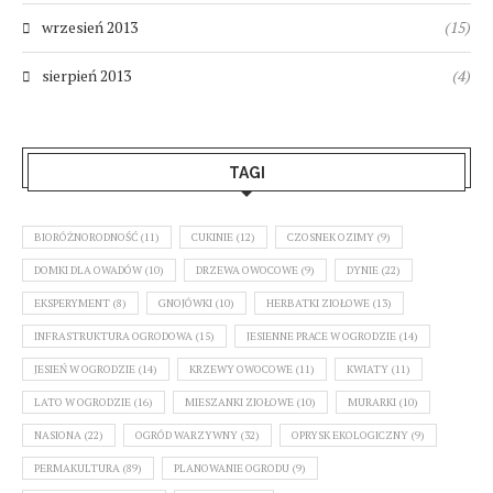
wrzesień 2013
(15)
sierpień 2013
(4)
TAGI
BIORÓŻNORODNOŚĆ
(11)
CUKINIE
(12)
CZOSNEK OZIMY
(9)
DOMKI DLA OWADÓW
(10)
DRZEWA OWOCOWE
(9)
DYNIE
(22)
EKSPERYMENT
(8)
GNOJÓWKI
(10)
HERBATKI ZIOŁOWE
(13)
INFRASTRUKTURA OGRODOWA
(15)
JESIENNE PRACE W OGRODZIE
(14)
JESIEŃ W OGRODZIE
(14)
KRZEWY OWOCOWE
(11)
KWIATY
(11)
LATO W OGRODZIE
(16)
MIESZANKI ZIOŁOWE
(10)
MURARKI
(10)
NASIONA
(22)
OGRÓD WARZYWNY
(32)
OPRYSK EKOLOGICZNY
(9)
PERMAKULTURA
(89)
PLANOWANIE OGRODU
(9)