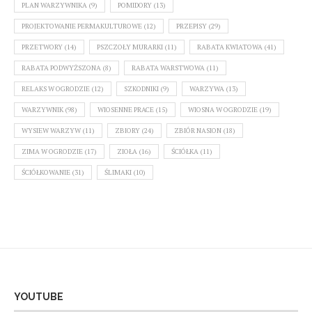
PLAN WARZYWNIKA
(9)
POMIDORY
(13)
PROJEKTOWANIE PERMAKULTUROWE
(12)
PRZEPISY
(29)
PRZETWORY
(14)
PSZCZOŁY MURARKI
(11)
RABATA KWIATOWA
(41)
RABATA PODWYŻSZONA
(8)
RABATA WARSTWOWA
(11)
RELAKS W OGRODZIE
(12)
SZKODNIKI
(9)
WARZYWA
(13)
WARZYWNIK
(98)
WIOSENNE PRACE
(15)
WIOSNA W OGRODZIE
(19)
WYSIEW WARZYW
(11)
ZBIORY
(24)
ZBIÓR NASION
(18)
ZIMA W OGRODZIE
(17)
ZIOŁA
(16)
ŚCIÓŁKA
(11)
ŚCIÓŁKOWANIE
(31)
ŚLIMAKI
(10)
YOUTUBE