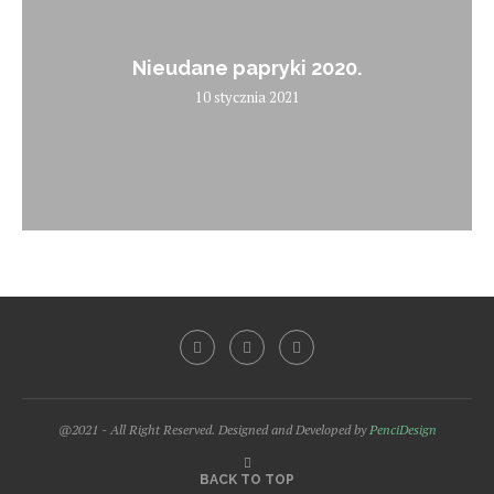
Nieudane papryki 2020.
10 stycznia 2021
@2021 - All Right Reserved. Designed and Developed by
PenciDesign
BACK TO TOP