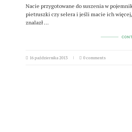
Nacie przygotowane do suszenia w pojemnika
pietruszki czy selera i jeśli macie ich więce
znalazł …
CONT
16 października 2013
0 comments