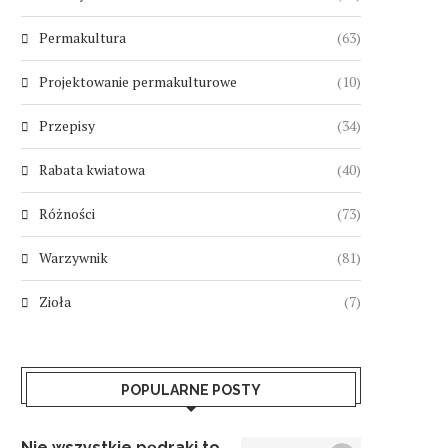
Permakultura
(63)
Projektowanie permakulturowe
(10)
Przepisy
(34)
Rabata kwiatowa
(40)
Różności
(73)
Warzywnik
(81)
Zioła
(7)
POPULARNE POSTY
Nie wszystkie pędraki to