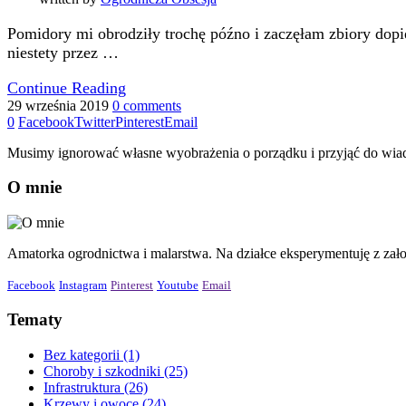
Pomidory mi obrodziły trochę późno i zaczęłam zbiory dopie
niestety przez …
Continue Reading
29 września 2019
0 comments
0
Facebook
Twitter
Pinterest
Email
Musimy ignorować własne wyobrażenia o porządku i przyjąć do wiado
O mnie
Amatorka ogrodnictwa i malarstwa. Na działce eksperymentuję z zał
Facebook
Instagram
Pinterest
Youtube
Email
Tematy
Bez kategorii
(1)
Choroby i szkodniki
(25)
Infrastruktura
(26)
Krzewy i owoce
(24)