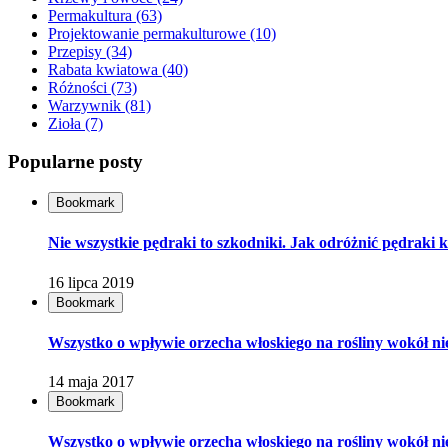
Permakultura
(63)
Projektowanie permakulturowe
(10)
Przepisy
(34)
Rabata kwiatowa
(40)
Różności
(73)
Warzywnik
(81)
Zioła
(7)
Popularne posty
Bookmark
Nie wszystkie pędraki to szkodniki. Jak odróżnić pędrak
16 lipca 2019
Bookmark
Wszystko o wpływie orzecha włoskiego na rośliny wokół nie
14 maja 2017
Bookmark
Wszystko o wpływie orzecha włoskiego na rośliny wokół nieg