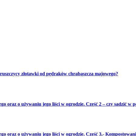
i kruszczycy złotawki od pędraków chrabąszcza majowego?
go oraz o używaniu jego liści w ogrodzie. Część 2 – czy sadzić w 
o oraz o używaniu jego liści w ogrodzie. Część 3.- Kompostowanie 