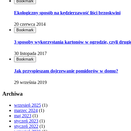
Bookmark
Ekologiczny sposób na kędzierzawość liści brzoskwini
20 czerwca 2014
Bookmark
3 sposoby wykorzystania kartonów w ogrodzie, czyli drugie
30 listopada 2017
Bookmark
Jak przyspieszam dojrzewanie pomidorów w domu?
29 września 2019
Archiwa
wrzesień 2025
(1)
marzec 2024
(1)
maj 2023
(1)
styczeń 2023
(1)
styczeń 2022
(1)