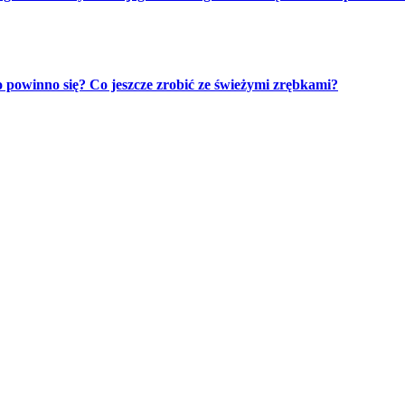
powinno się? Co jeszcze zrobić ze świeżymi zrębkami?