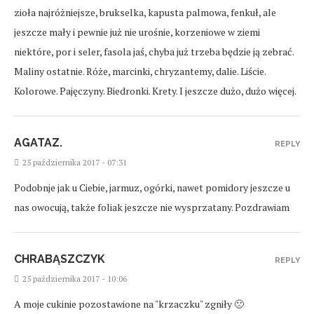
zioła najróżniejsze, brukselka, kapusta palmowa, fenkuł, ale
jeszcze mały i pewnie już nie urośnie, korzeniowe w ziemi
niektóre, por i seler, fasola jaś, chyba już trzeba będzie ją zebrać.
Maliny ostatnie. Róże, marcinki, chryzantemy, dalie. Liście.
Kolorowe. Pajęczyny. Biedronki. Krety. I jeszcze dużo, dużo więcej.
AGATAZ.
REPLY
25 października 2017 - 07:31
Podobnje jak u Ciebie, jarmuz, ogórki, nawet pomidory jeszcze u
nas owocują, także foliak jeszcze nie wysprzatany. Pozdrawiam
CHRABĄSZCZYK
REPLY
25 października 2017 - 10:06
A moje cukinie pozostawione na "krzaczku" zgniły 🙁