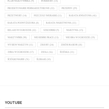
PLAN WARZYWNIKA
(9)
POMIDORY
(13)
PROJEKTOWANIE PERMAKULTUROWE
(12)
PRZEPISY
(29)
PRZETWORY
(14)
PSZCZOŁY MURARKI
(11)
RABATA KWIATOWA
(41)
RABATA PODWYŻSZONA
(8)
RABATA WARSTWOWA
(11)
RELAKS W OGRODZIE
(12)
SZKODNIKI
(9)
WARZYWA
(13)
WARZYWNIK
(98)
WIOSENNE PRACE
(15)
WIOSNA W OGRODZIE
(19)
WYSIEW WARZYW
(11)
ZBIORY
(24)
ZBIÓR NASION
(18)
ZIMA W OGRODZIE
(17)
ZIOŁA
(16)
ŚCIÓŁKA
(11)
ŚCIÓŁKOWANIE
(31)
ŚLIMAKI
(10)
YOUTUBE