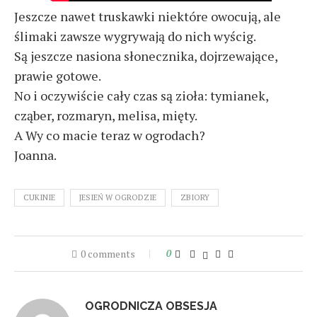
Jeszcze nawet truskawki niektóre owocują, ale
ślimaki zawsze wygrywają do nich wyścig.
Są jeszcze nasiona słonecznika, dojrzewające,
prawie gotowe.
No i oczywiście cały czas są zioła: tymianek,
cząber, rozmaryn, melisa, mięty.
A Wy co macie teraz w ogrodach?
Joanna.
CUKINIE
JESIEŃ W OGRODZIE
ZBIORY
0 comments
0
OGRODNICZA OBSESJA