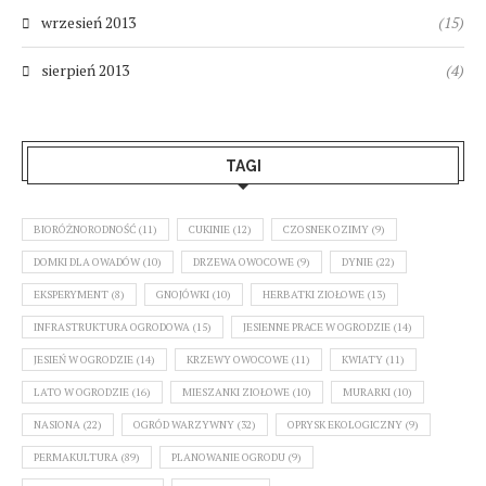
wrzesień 2013
(15)
sierpień 2013
(4)
TAGI
BIORÓŻNORODNOŚĆ
(11)
CUKINIE
(12)
CZOSNEK OZIMY
(9)
DOMKI DLA OWADÓW
(10)
DRZEWA OWOCOWE
(9)
DYNIE
(22)
EKSPERYMENT
(8)
GNOJÓWKI
(10)
HERBATKI ZIOŁOWE
(13)
INFRASTRUKTURA OGRODOWA
(15)
JESIENNE PRACE W OGRODZIE
(14)
JESIEŃ W OGRODZIE
(14)
KRZEWY OWOCOWE
(11)
KWIATY
(11)
LATO W OGRODZIE
(16)
MIESZANKI ZIOŁOWE
(10)
MURARKI
(10)
NASIONA
(22)
OGRÓD WARZYWNY
(32)
OPRYSK EKOLOGICZNY
(9)
PERMAKULTURA
(89)
PLANOWANIE OGRODU
(9)