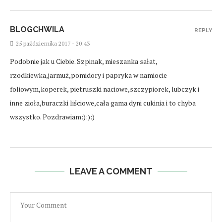
BLOGCHWILA
REPLY
25 października 2017 - 20:43
Podobnie jak u Ciebie. Szpinak, mieszanka sałat,
rzodkiewka,jarmuż,pomidory i papryka w namiocie
foliowym,koperek, pietruszki naciowe,szczypiorek, lubczyk i
inne zioła,buraczki liściowe,cała gama dyni cukinia i to chyba
wszystko. Pozdrawiam:):):)
LEAVE A COMMENT