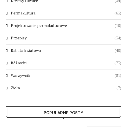
Krzewy i owoce
(24)
Permakultura
(63)
Projektowanie permakulturowe
(10)
Przepisy
(34)
Rabata kwiatowa
(40)
Różności
(73)
Warzywnik
(81)
Zioła
(7)
POPULARNE POSTY