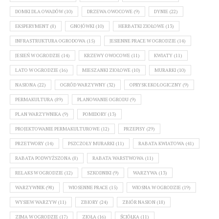
DOMKI DLA OWADÓW
(10)
DRZEWA OWOCOWE
(9)
DYNIE
(22)
EKSPERYMENT
(8)
GNOJÓWKI
(10)
HERBATKI ZIOŁOWE
(13)
INFRASTRUKTURA OGRODOWA
(15)
JESIENNE PRACE W OGRODZIE
(14)
JESIEŃ W OGRODZIE
(14)
KRZEWY OWOCOWE
(11)
KWIATY
(11)
LATO W OGRODZIE
(16)
MIESZANKI ZIOŁOWE
(10)
MURARKI
(10)
NASIONA
(22)
OGRÓD WARZYWNY
(32)
OPRYSK EKOLOGICZNY
(9)
PERMAKULTURA
(89)
PLANOWANIE OGRODU
(9)
PLAN WARZYWNIKA
(9)
POMIDORY
(13)
PROJEKTOWANIE PERMAKULTUROWE
(12)
PRZEPISY
(29)
PRZETWORY
(14)
PSZCZOŁY MURARKI
(11)
RABATA KWIATOWA
(41)
RABATA PODWYŻSZONA
(8)
RABATA WARSTWOWA
(11)
RELAKS W OGRODZIE
(12)
SZKODNIKI
(9)
WARZYWA
(13)
WARZYWNIK
(98)
WIOSENNE PRACE
(15)
WIOSNA W OGRODZIE
(19)
WYSIEW WARZYW
(11)
ZBIORY
(24)
ZBIÓR NASION
(18)
ZIMA W OGRODZIE
(17)
ZIOŁA
(16)
ŚCIÓŁKA
(11)