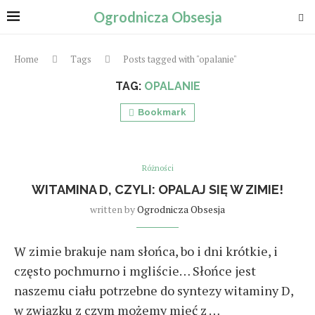
Ogrodnicza Obsesja
Home
Tags
Posts tagged with "opalanie"
TAG:
OPALANIE
Bookmark
Różności
WITAMINA D, CZYLI: OPALAJ SIĘ W ZIMIE!
written by
Ogrodnicza Obsesja
W zimie brakuje nam słońca, bo i dni krótkie, i
często pochmurno i mgliście… Słońce jest
naszemu ciału potrzebne do syntezy witaminy D,
w związku z czym możemy mieć z …