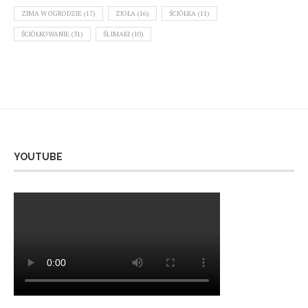
ZIMA W OGRODZIE
(17)
ZIOŁA
(16)
ŚCIÓŁKA
(11)
ŚCIÓŁKOWANIE
(31)
ŚLIMAKI
(10)
YOUTUBE