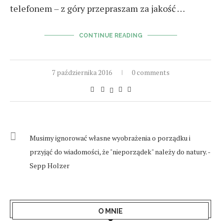
telefonem – z góry przepraszam za jakość …
CONTINUE READING
7 października 2016
0 comments
Musimy ignorować własne wyobrażenia o porządku i
przyjąć do wiadomości, że "nieporządek" należy do natury. -
Sepp Holzer
O MNIE