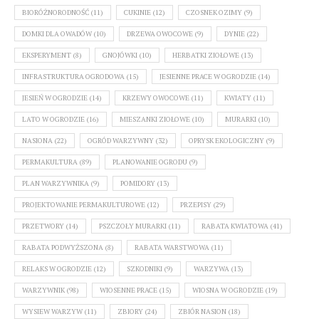
BIORÓŻNORODNOŚĆ
(11)
CUKINIE
(12)
CZOSNEK OZIMY
(9)
DOMKI DLA OWADÓW
(10)
DRZEWA OWOCOWE
(9)
DYNIE
(22)
EKSPERYMENT
(8)
GNOJÓWKI
(10)
HERBATKI ZIOŁOWE
(13)
INFRASTRUKTURA OGRODOWA
(15)
JESIENNE PRACE W OGRODZIE
(14)
JESIEŃ W OGRODZIE
(14)
KRZEWY OWOCOWE
(11)
KWIATY
(11)
LATO W OGRODZIE
(16)
MIESZANKI ZIOŁOWE
(10)
MURARKI
(10)
NASIONA
(22)
OGRÓD WARZYWNY
(32)
OPRYSK EKOLOGICZNY
(9)
PERMAKULTURA
(89)
PLANOWANIE OGRODU
(9)
PLAN WARZYWNIKA
(9)
POMIDORY
(13)
PROJEKTOWANIE PERMAKULTUROWE
(12)
PRZEPISY
(29)
PRZETWORY
(14)
PSZCZOŁY MURARKI
(11)
RABATA KWIATOWA
(41)
RABATA PODWYŻSZONA
(8)
RABATA WARSTWOWA
(11)
RELAKS W OGRODZIE
(12)
SZKODNIKI
(9)
WARZYWA
(13)
WARZYWNIK
(98)
WIOSENNE PRACE
(15)
WIOSNA W OGRODZIE
(19)
WYSIEW WARZYW
(11)
ZBIORY
(24)
ZBIÓR NASION
(18)