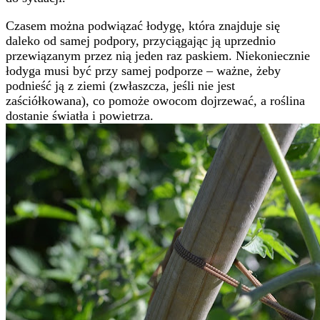
Czasem można podwiązać łodygę, która znajduje się
daleko od samej podpory, przyciągając ją uprzednio
przewiązanym przez nią jeden raz paskiem. Niekoniecznie
łodyga musi być przy samej podporze – ważne, żeby
podnieść ją z ziemi (zwłaszcza, jeśli nie jest
zaściółkowana), co pomoże owocom dojrzewać, a roślina
dostanie światła i powietrza.