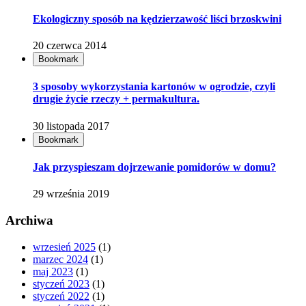
Ekologiczny sposób na kędzierzawość liści brzoskwini
20 czerwca 2014
Bookmark
3 sposoby wykorzystania kartonów w ogrodzie, czyli
drugie życie rzeczy + permakultura.
30 listopada 2017
Bookmark
Jak przyspieszam dojrzewanie pomidorów w domu?
29 września 2019
Archiwa
wrzesień 2025
(1)
marzec 2024
(1)
maj 2023
(1)
styczeń 2023
(1)
styczeń 2022
(1)