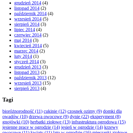
grudzień 2014
(4)
listopad 2014
(2)
październik 2014
(4)
wrzesień 2014
(5)
sierpień 2014
(3)
lipiec 2014
(4)
czerwiec 2014
(2)
maj 2014
(3)
kwiecień 2014
(5)
marzec 2014
(2)
luty 2014
(1)
styczeń 2014
(3)
grudzień 2013
(3)
listopad 2013
(2)
październik 2013
(12)
wrzesień 2013
(15)
sierpień 2013
(4)
Tagi
bioróżnorodność
(11)
cukinie
(12)
czosnek ozimy
(9)
domki dla
owadów
(10)
drzewa owocowe
(9)
dynie
(22)
eksperyment
(8)
gnojówki
(10)
herbatki ziołowe
(13)
infrastruktura ogrodowa
(15)
jesienne prace w ogrodzie
(14)
jesień w ogrodzie
(14)
krzewy
owocowe
(11)
kwiaty
(11)
lato w ogrodzie
(16)
mieszanki ziołowe