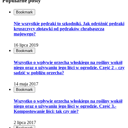
Popularne posty
Bookmark
Nie wszystkie pędraki to szkodniki. Jak odróżnić pędraki
kruszczycy złotawki od pędraków chrabąszcza
majowego?
16 lipca 2019
Bookmark
Wszystko o wpływie orzecha włoskiego na rośliny wokół
niego oraz o używaniu jego liści w ogrodzie. Część 2 – czy
sadzić w pobliżu orzecha?
14 maja 2017
Bookmark
Wszystko o wpływie orzecha włoskiego na rośliny wokół
niego oraz o używaniu jego liści w ogrodzie. Część 3.-
Kompostowanie liści: tak czy nie?
2 lipca 2017