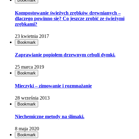
Bookmark
Kompostowanie świeżych zrębków drewnianych –
dlaczego powinno się? Co jeszcze zrobić ze świeżymi
zrębkami?
23 kwietnia 2017
Bookmark
Zaprawianie popiołem drzewnym cebuli dymki.
25 marca 2019
Bookmark
Mieczyki – zimowanie i rozmnażanie
28 września 2013
Bookmark
Niechemiczne metody na ślimaki.
8 maja 2020
Bookmark