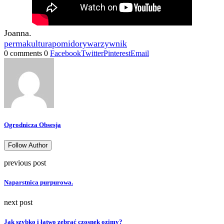
Joanna.
permakultura
pomidory
warzywnik
0 comments
0
Facebook
Twitter
Pinterest
Email
Ogrodnicza Obsesja
Follow Author
previous post
Naparstnica purpurowa.
next post
Jak szybko i łatwo zebrać czosnek ozimy?