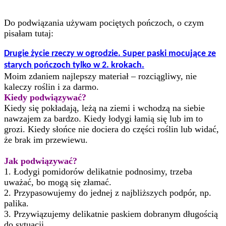
Do podwiązania używam pociętych pończoch, o czym
pisałam tutaj:
Drugie życie rzeczy w ogrodzie. Super paski mocujące ze
starych pończoch tylko w 2. krokach.
Moim zdaniem najlepszy materiał – rozciągliwy, nie
kaleczy roślin i za darmo.
Kiedy podwiązywać?
Kiedy się pokładają, leżą na ziemi i wchodzą na siebie
nawzajem za bardzo. Kiedy łodygi łamią się lub im to
grozi. Kiedy słońce nie dociera do części roślin lub widać,
że brak im przewiewu.
Jak podwiązywać?
1. Łodygi pomidorów delikatnie podnosimy, trzeba
uważać, bo mogą się złamać.
2. Przypasowujemy do jednej z najbliższych podpór, np.
palika.
3. Przywiązujemy delikatnie paskiem dobranym długością
do sytuacji.