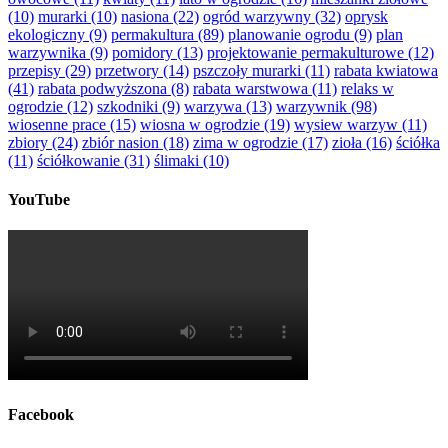
(10)
murarki
(10)
nasiona
(22)
ogród warzywny
(32)
oprysk
ekologiczny
(9)
permakultura
(89)
planowanie ogrodu
(9)
plan
warzywnika
(9)
pomidory
(13)
projektowanie permakulturowe
(12)
przepisy
(29)
przetwory
(14)
pszczoły murarki
(11)
rabata kwiatowa
(41)
rabata podwyższona
(8)
rabata warstwowa
(11)
relaks w
ogrodzie
(12)
szkodniki
(9)
warzywa
(13)
warzywnik
(98)
wiosenne prace
(15)
wiosna w ogrodzie
(19)
wysiew warzyw
(11)
zbiory
(24)
zbiór nasion
(18)
zima w ogrodzie
(17)
zioła
(16)
ściółka
(11)
ściółkowanie
(31)
ślimaki
(10)
YouTube
Facebook