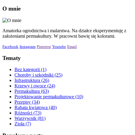
O mnie
Amatorka ogrodnictwa i malarstwa. Na działce eksperymentuję z
założeniami permakultury. W pracowni bawię się kolorami.
Facebook
Instagram
Pinterest
Youtube
Email
Tematy
Bez kategorii
(1)
Choroby i szkodniki
(25)
Infrastruktura
(26)
Krzewy i owoce
(24)
Permakultura
(63)
Projektowanie permakulturowe
(10)
Przepisy
(34)
Rabata kwiatowa
(40)
Różności
(73)
Warzywnik
(81)
Zioła
(7)