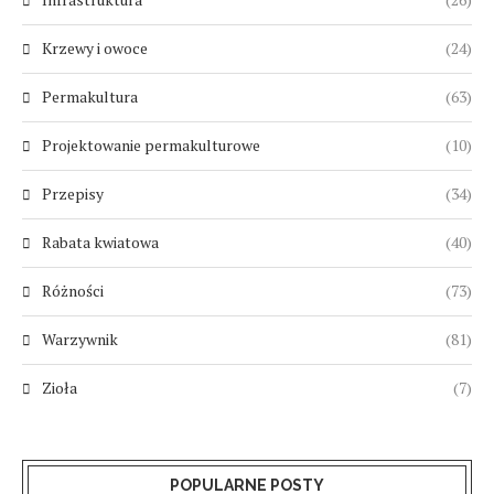
Krzewy i owoce
(24)
Permakultura
(63)
Projektowanie permakulturowe
(10)
Przepisy
(34)
Rabata kwiatowa
(40)
Różności
(73)
Warzywnik
(81)
Zioła
(7)
POPULARNE POSTY