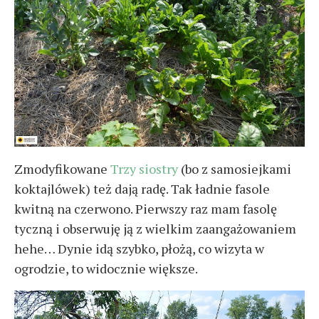
Zmodyfikowane
Trzy siostry
(bo z samosiejkami
koktajlówek) też dają radę. Tak ładnie fasole
kwitną na czerwono. Pierwszy raz mam fasolę
tyczną i obserwuję ją z wielkim zaangażowaniem
hehe… Dynie idą szybko, płożą, co wizyta w
ogrodzie, to widocznie większe.