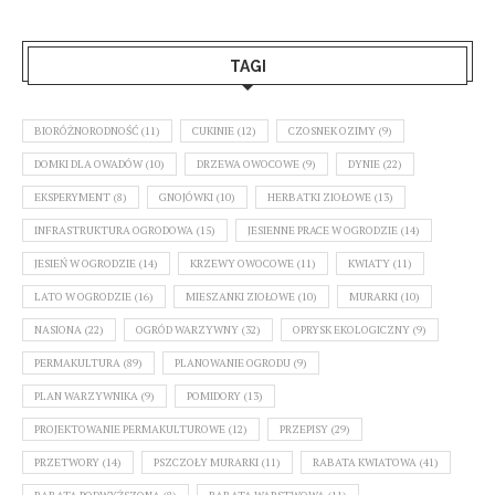
TAGI
BIORÓŻNORODNOŚĆ
(11)
CUKINIE
(12)
CZOSNEK OZIMY
(9)
DOMKI DLA OWADÓW
(10)
DRZEWA OWOCOWE
(9)
DYNIE
(22)
EKSPERYMENT
(8)
GNOJÓWKI
(10)
HERBATKI ZIOŁOWE
(13)
INFRASTRUKTURA OGRODOWA
(15)
JESIENNE PRACE W OGRODZIE
(14)
JESIEŃ W OGRODZIE
(14)
KRZEWY OWOCOWE
(11)
KWIATY
(11)
LATO W OGRODZIE
(16)
MIESZANKI ZIOŁOWE
(10)
MURARKI
(10)
NASIONA
(22)
OGRÓD WARZYWNY
(32)
OPRYSK EKOLOGICZNY
(9)
PERMAKULTURA
(89)
PLANOWANIE OGRODU
(9)
PLAN WARZYWNIKA
(9)
POMIDORY
(13)
PROJEKTOWANIE PERMAKULTUROWE
(12)
PRZEPISY
(29)
PRZETWORY
(14)
PSZCZOŁY MURARKI
(11)
RABATA KWIATOWA
(41)