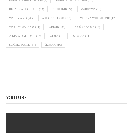
RABATA PODWYŻSZONA
(8)
RABATA WARSTWOWA
(11)
RELAKS W OGRODZIE
(12)
SZKODNIKI
(9)
WARZYWA
(13)
WARZYWNIK
(98)
WIOSENNE PRACE
(15)
WIOSNA W OGRODZIE
(19)
WYSIEW WARZYW
(11)
ZBIORY
(24)
ZBIÓR NASION
(18)
ZIMA W OGRODZIE
(17)
ZIOŁA
(16)
ŚCIÓŁKA
(11)
ŚCIÓŁKOWANIE
(31)
ŚLIMAKI
(10)
YOUTUBE