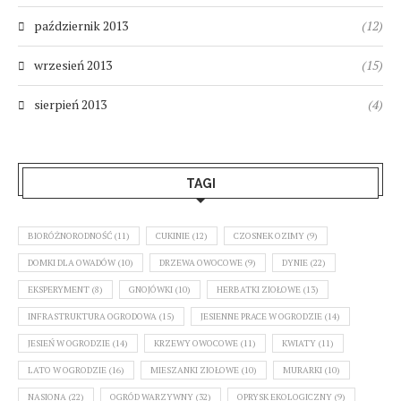
październik 2013
(12)
wrzesień 2013
(15)
sierpień 2013
(4)
TAGI
BIORÓŻNORODNOŚĆ
(11)
CUKINIE
(12)
CZOSNEK OZIMY
(9)
DOMKI DLA OWADÓW
(10)
DRZEWA OWOCOWE
(9)
DYNIE
(22)
EKSPERYMENT
(8)
GNOJÓWKI
(10)
HERBATKI ZIOŁOWE
(13)
INFRASTRUKTURA OGRODOWA
(15)
JESIENNE PRACE W OGRODZIE
(14)
JESIEŃ W OGRODZIE
(14)
KRZEWY OWOCOWE
(11)
KWIATY
(11)
LATO W OGRODZIE
(16)
MIESZANKI ZIOŁOWE
(10)
MURARKI
(10)
NASIONA
(22)
OGRÓD WARZYWNY
(32)
OPRYSK EKOLOGICZNY
(9)