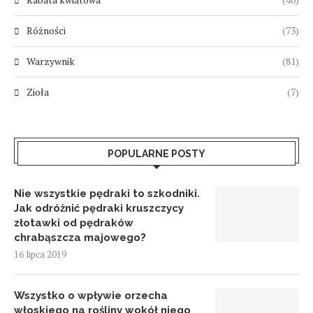
Różności
(73)
Warzywnik
(81)
Zioła
(7)
POPULARNE POSTY
Nie wszystkie pędraki to szkodniki.
Jak odróżnić pędraki kruszczycy
złotawki od pędraków
chrabąszcza majowego?
16 lipca 2019
Wszystko o wpływie orzecha
włoskiego na rośliny wokół niego