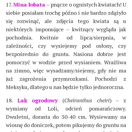
17.
Mina lobata
– pnącze o ognistych kwiatach! U
siebie posiałam trochę późno i nie bardzo zdążyło
się rozwinąć, ale zdjęcia tego kwiata są u
niektórych imponujące – kwitnący wygląda jak
pochodnia. Kwitnie od lipca/sierpnia, w
zależności, czy wysiejemy pod osłony, czy
bezpośrednio do gruntu. Nasiona dobrze jest
pomoczyć w wodzie przed wysianiem. Wrażliwa
na zimno, więc wysadzamy/siejemy, gdy nie ma
już zagrożenia przymrozkami. Pochodzi z
Meksyku, dlatego u nas będzie tylko jednoroczna.
18.
Lak ogrodowy
(
Cheiranthus cheiri
) – z
wymiany od Loli, odcień pomarańczowy.
Dwuletni, dorasta do 30-40 cm. Wysiewamy na
wiosnę do doniczek, potem pikujemy do gruntu na