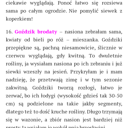
ciekawie wyglądają. Ponoć łatwo się rozsiewa
sama po całym ogrodzie. Nie pomylić siewek z
koperkiem!
16.
Goździk brodaty
– nasiona zebrałam sama,
kwiaty od bieli po róż – mieszanka. Goździki
przepiękne są, pachną niesamowicie, ślicznie w
czerwcu wyglądają, gdy kwitną. To dwuletnie
rośliny, ja wysiałam nasiona po ich zebraniu i już
siewki wzeszły na jesień. Przykryłam je i mam
nadzieję, że przetrwają zimę i w tym sezonie
zakwitną. Goździki tworzą rozłogi, łatwo je
zerwać, bo ich łodygi (wysokość gdzieś tak 30-50
cm) są podzielone na takie jakby segmenty,
dlatego też to dość kruche rośliny. Długo trzymają
się w wazonie, a zbiór nasion jest bardziej niż
prosty. Ja wsiałam je wokół pnia brzoskwini.