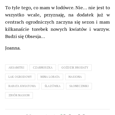
To tyle tego, co mam w lodówce. Nie… nie jest to
wszystko wcale, przyznaję, na dodatek już w
centrach ogrodniczych zaczyna się sezon i mam
kilkanaście torebek nowych kwiatów i warzyw.
Budzi się Obsesja…
Joanna.
AKSAMITKI
CZARNUSZKA
GOŹDZIK BRODATY
LAK OGRODOWY
MINA LOBATA
NASIONA
RABATA KWIATOWA
ŚLAZÓWKA
SŁONECZNIKI
ZBIÓR NASION