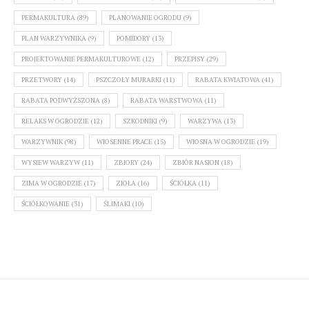
PERMAKULTURA
(89)
PLANOWANIE OGRODU
(9)
PLAN WARZYWNIKA
(9)
POMIDORY
(13)
PROJEKTOWANIE PERMAKULTUROWE
(12)
PRZEPISY
(29)
PRZETWORY
(14)
PSZCZOŁY MURARKI
(11)
RABATA KWIATOWA
(41)
RABATA PODWYŻSZONA
(8)
RABATA WARSTWOWA
(11)
RELAKS W OGRODZIE
(12)
SZKODNIKI
(9)
WARZYWA
(13)
WARZYWNIK
(98)
WIOSENNE PRACE
(15)
WIOSNA W OGRODZIE
(19)
WYSIEW WARZYW
(11)
ZBIORY
(24)
ZBIÓR NASION
(18)
ZIMA W OGRODZIE
(17)
ZIOŁA
(16)
ŚCIÓŁKA
(11)
ŚCIÓŁKOWANIE
(31)
ŚLIMAKI
(10)