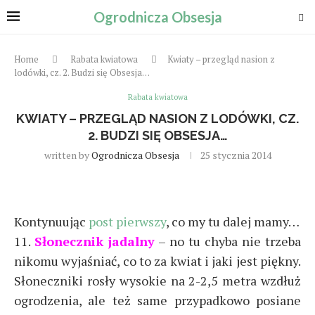
Ogrodnicza Obsesja
Home
Rabata kwiatowa
Kwiaty – przegląd nasion z
lodówki, cz. 2. Budzi się Obsesja…
Rabata kwiatowa
KWIATY – PRZEGLĄD NASION Z LODÓWKI, CZ.
2. BUDZI SIĘ OBSESJA…
written by
Ogrodnicza Obsesja
25 stycznia 2014
Kontynuując
post pierwszy
, co my tu dalej mamy…
11.
Słonecznik jadalny
– no tu chyba nie trzeba
nikomu wyjaśniać, co to za kwiat i jaki jest piękny.
Słoneczniki rosły wysokie na 2-2,5 metra wzdłuż
ogrodzenia, ale też same przypadkowo posiane