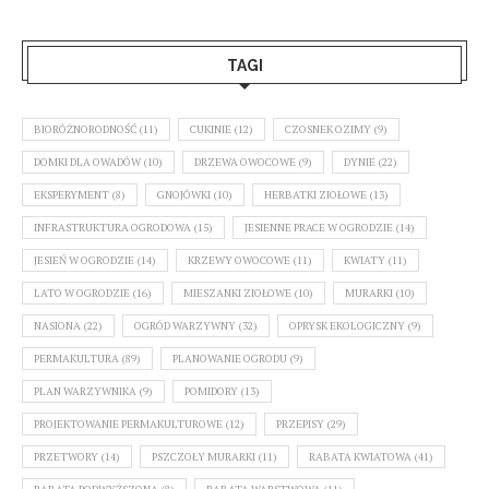
TAGI
BIORÓŻNORODNOŚĆ
(11)
CUKINIE
(12)
CZOSNEK OZIMY
(9)
DOMKI DLA OWADÓW
(10)
DRZEWA OWOCOWE
(9)
DYNIE
(22)
EKSPERYMENT
(8)
GNOJÓWKI
(10)
HERBATKI ZIOŁOWE
(13)
INFRASTRUKTURA OGRODOWA
(15)
JESIENNE PRACE W OGRODZIE
(14)
JESIEŃ W OGRODZIE
(14)
KRZEWY OWOCOWE
(11)
KWIATY
(11)
LATO W OGRODZIE
(16)
MIESZANKI ZIOŁOWE
(10)
MURARKI
(10)
NASIONA
(22)
OGRÓD WARZYWNY
(32)
OPRYSK EKOLOGICZNY
(9)
PERMAKULTURA
(89)
PLANOWANIE OGRODU
(9)
PLAN WARZYWNIKA
(9)
POMIDORY
(13)
PROJEKTOWANIE PERMAKULTUROWE
(12)
PRZEPISY
(29)
PRZETWORY
(14)
PSZCZOŁY MURARKI
(11)
RABATA KWIATOWA
(41)