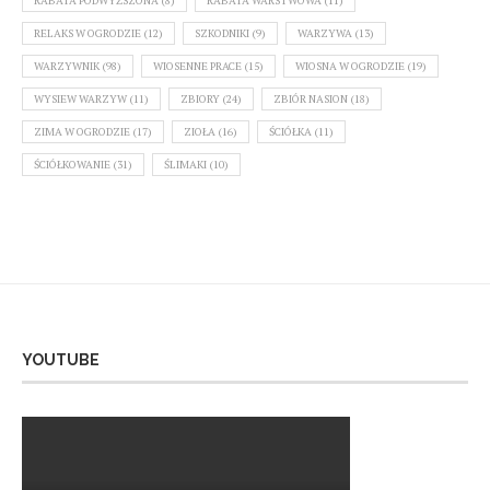
RABATA PODWYŻSZONA
(8)
RABATA WARSTWOWA
(11)
RELAKS W OGRODZIE
(12)
SZKODNIKI
(9)
WARZYWA
(13)
WARZYWNIK
(98)
WIOSENNE PRACE
(15)
WIOSNA W OGRODZIE
(19)
WYSIEW WARZYW
(11)
ZBIORY
(24)
ZBIÓR NASION
(18)
ZIMA W OGRODZIE
(17)
ZIOŁA
(16)
ŚCIÓŁKA
(11)
ŚCIÓŁKOWANIE
(31)
ŚLIMAKI
(10)
YOUTUBE