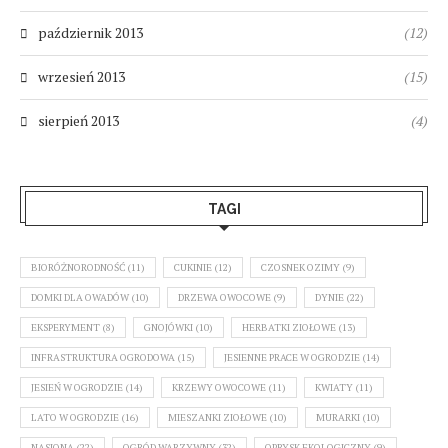
październik 2013
(12)
wrzesień 2013
(15)
sierpień 2013
(4)
TAGI
BIORÓŻNORODNOŚĆ
(11)
CUKINIE
(12)
CZOSNEK OZIMY
(9)
DOMKI DLA OWADÓW
(10)
DRZEWA OWOCOWE
(9)
DYNIE
(22)
EKSPERYMENT
(8)
GNOJÓWKI
(10)
HERBATKI ZIOŁOWE
(13)
INFRASTRUKTURA OGRODOWA
(15)
JESIENNE PRACE W OGRODZIE
(14)
JESIEŃ W OGRODZIE
(14)
KRZEWY OWOCOWE
(11)
KWIATY
(11)
LATO W OGRODZIE
(16)
MIESZANKI ZIOŁOWE
(10)
MURARKI
(10)
NASIONA
(22)
OGRÓD WARZYWNY
(32)
OPRYSK EKOLOGICZNY
(9)