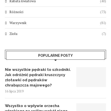
Rabata kwiatowa
(40)
Różności
(73)
Warzywnik
(81)
Zioła
(7)
POPULARNE POSTY
Nie wszystkie pędraki to szkodniki.
Jak odróżnić pędraki kruszczycy
złotawki od pędraków
chrabąszcza majowego?
16 lipca 2019
Wszystko o wpływie orzecha