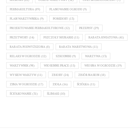
PERMAKULTURA
(89)
PLANOWANIE OGRODU
(9)
PLAN WARZYWNIKA
(9)
POMIDORY
(13)
PROJEKTOWANIE PERMAKULTUROWE
(12)
PRZEPISY
(29)
PRZETWORY
(14)
PSZCZOŁY MURARKI
(11)
RABATA KWIATOWA
(41)
RABATA PODWYŻSZONA
(8)
RABATA WARSTWOWA
(11)
RELAKS W OGRODZIE
(12)
SZKODNIKI
(9)
WARZYWA
(13)
WARZYWNIK
(98)
WIOSENNE PRACE
(15)
WIOSNA W OGRODZIE
(19)
WYSIEW WARZYW
(11)
ZBIORY
(24)
ZBIÓR NASION
(18)
ZIMA W OGRODZIE
(17)
ZIOŁA
(16)
ŚCIÓŁKA
(11)
ŚCIÓŁKOWANIE
(31)
ŚLIMAKI
(10)