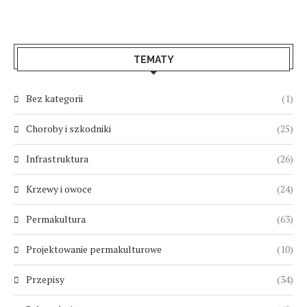
TEMATY
Bez kategorii
(1)
Choroby i szkodniki
(25)
Infrastruktura
(26)
Krzewy i owoce
(24)
Permakultura
(63)
Projektowanie permakulturowe
(10)
Przepisy
(34)