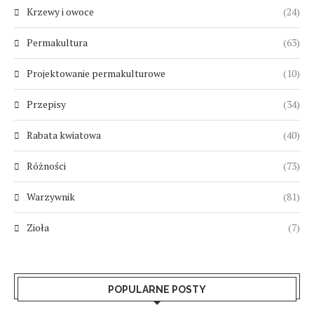
Krzewy i owoce
(24)
Permakultura
(63)
Projektowanie permakulturowe
(10)
Przepisy
(34)
Rabata kwiatowa
(40)
Różności
(73)
Warzywnik
(81)
Zioła
(7)
POPULARNE POSTY