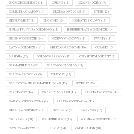
BIORÓŻNORODNOŚĆ
(11)
CUKINIE
(12)
CZOSNEK OZIMY
(9)
DOMKI DLA OWADÓW
(10)
DRZEWA OWOCOWE
(9)
DYNIE
(22)
EKSPERYMENT
(8)
GNOJÓWKI
(10)
HERBATKI ZIOŁOWE
(13)
INFRASTRUKTURA OGRODOWA
(15)
JESIENNE PRACE W OGRODZIE
(14)
JESIEŃ W OGRODZIE
(14)
KRZEWY OWOCOWE
(11)
KWIATY
(11)
LATO W OGRODZIE
(16)
MIESZANKI ZIOŁOWE
(10)
MURARKI
(10)
NASIONA
(22)
OGRÓD WARZYWNY
(32)
OPRYSK EKOLOGICZNY
(9)
PERMAKULTURA
(89)
PLANOWANIE OGRODU
(9)
PLAN WARZYWNIKA
(9)
POMIDORY
(13)
PROJEKTOWANIE PERMAKULTUROWE
(12)
PRZEPISY
(29)
PRZETWORY
(14)
PSZCZOŁY MURARKI
(11)
RABATA KWIATOWA
(41)
RABATA PODWYŻSZONA
(8)
RABATA WARSTWOWA
(11)
RELAKS W OGRODZIE
(12)
SZKODNIKI
(9)
WARZYWA
(13)
WARZYWNIK
(98)
WIOSENNE PRACE
(15)
WIOSNA W OGRODZIE
(19)
WYSIEW WARZYW
(11)
ZBIORY
(24)
ZBIÓR NASION
(18)