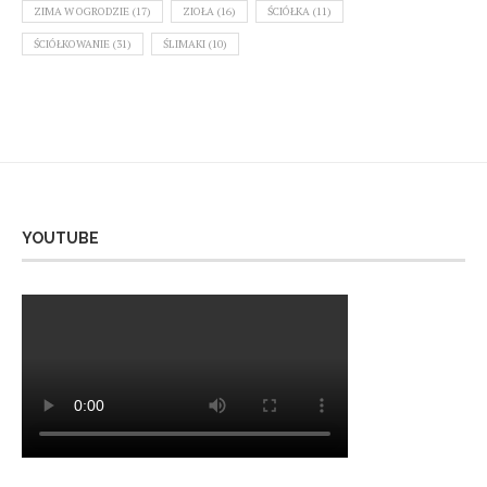
ZIMA W OGRODZIE
(17)
ZIOŁA
(16)
ŚCIÓŁKA
(11)
ŚCIÓŁKOWANIE
(31)
ŚLIMAKI
(10)
YOUTUBE