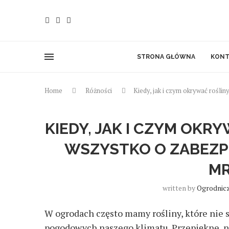
STRONA GŁÓWNA
KONT
Home
Różności
Kiedy, jak i czym okrywać rośli
KIEDY, JAK I CZYM OKRY
WSZYSTKO O ZABEZP
MR
written by
Ogrodnicz
W ogrodach często mamy rośliny, które nie
pogodowych naszego klimatu. Przepiękne, ni