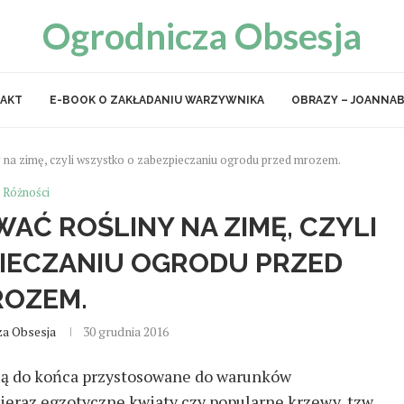
Ogrodnicza Obsesja
AKT
E-BOOK O ZAKŁADANIU WARZYWNIKA
OBRAZY – JOANNAB
ny na zimę, czyli wszystko o zabezpieczaniu ogrodu przed mrozem.
Różności
WAĆ ROŚLINY NA ZIMĘ, CZYLI
IECZANIU OGRODU PRZED
OZEM.
a Obsesja
30 grudnia 2016
 są do końca przystosowane do warunków
eraz egzotyczne kwiaty czy popularne krzewy, tzw.