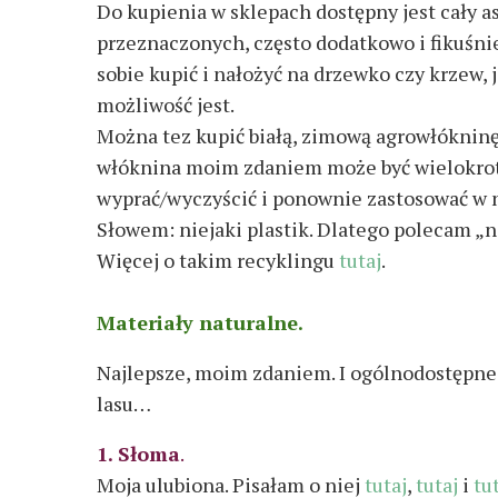
Do kupienia w sklepach dostępny jest cały a
przeznaczonych, często dodatkowo i fikuśni
sobie kupić i nałożyć na drzewko czy krzew, jeś
możliwość jest.
Można tez kupić białą, zimową agrowłókninę 
włóknina moim zdaniem może być wielokrot
wyprać/wyczyścić i ponownie zastosować w n
Słowem: niejaki plastik. Dlatego polecam „
Więcej o takim recyklingu
tutaj
.
Materiały naturalne.
Najlepsze, moim zdaniem. I ogólnodostępne. 
lasu…
1. Słoma
.
Moja ulubiona. Pisałam o niej
tutaj
,
tutaj
i
tu