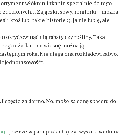
sortyment włóknin i tkanin specjalnie do tego
e zdobionych… Zajączki, sowy, reniferki – można
li ktoś lubi takie historie :). Ja nie lubię, ale
o okryć/owinąć nią rabaty czy rośliny. Taka
nego użytku – na wiosnę można ją
astępnym roku. Nie ulega ona rozkładowi łatwo.
niejednorazowość”.
I często za darmo. No, może za cenę spaceru do
taj
i jeszcze w paru postach (użyj wyszukiwarki na