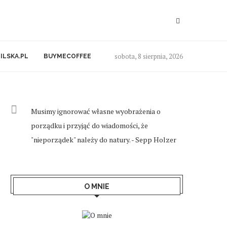
sobota, 8 sierpnia, 2026
ILSKA.PL
BUYMECOFFEE
Musimy ignorować własne wyobrażenia o
porządku i przyjąć do wiadomości, że
"nieporządek" należy do natury. - Sepp Holzer
O MNIE