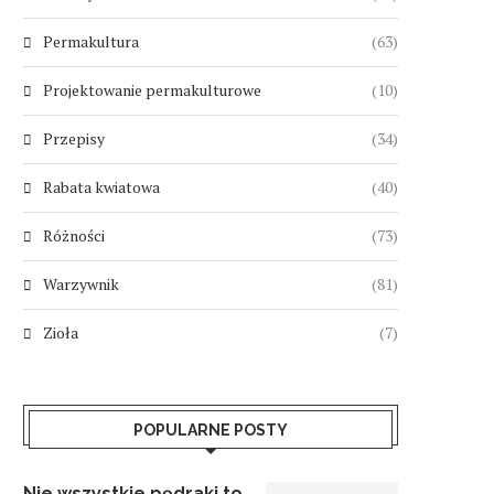
Permakultura
(63)
Projektowanie permakulturowe
(10)
Przepisy
(34)
Rabata kwiatowa
(40)
Różności
(73)
Warzywnik
(81)
Zioła
(7)
POPULARNE POSTY
Nie wszystkie pędraki to