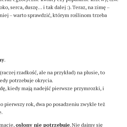
ko, serca, duszę… i tak dalej :). Teraz, na zimę –
wniej – warto sprawdzić, którym roślinom trzeba
ny
.
(raczej rzadkość, ale na przykład) na plusie, to
iedy potrzebuje okrycia.
odę, kiedy mają nadejść pierwsze przymrozki, i
 to pierwszy rok, dwa po posadzeniu zwykle też
e.
imacie,
osłony nie potrzebuje
. Nie dajmy się