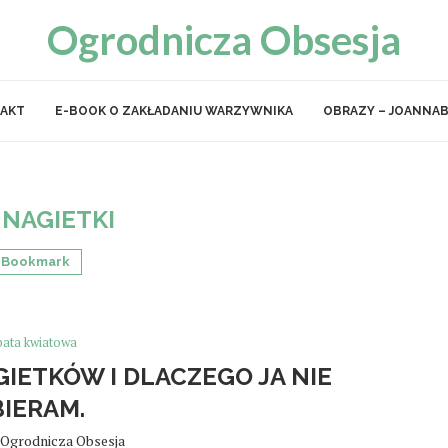
Ogrodnicza Obsesja
AKT
E-BOOK O ZAKŁADANIU WARZYWNIKA
OBRAZY – JOANNAB
:
NAGIETKI
Bookmark
bata kwiatowa
GIETKÓW I DLACZEGO JA NIE
BIERAM.
Ogrodnicza Obsesja