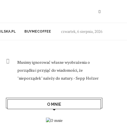
czwartek, 6 sierpnia, 2026
ILSKA.PL
BUYMECOFFEE
Musimy ignorować własne wyobrażenia o
porządku i przyjąć do wiadomości, że
"nieporządek" należy do natury. - Sepp Holzer
O MNIE