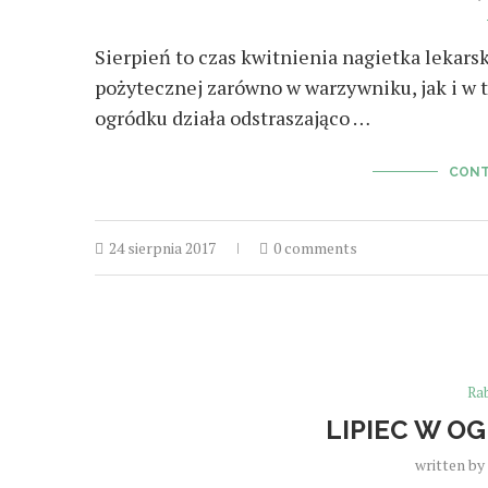
Sierpień to czas kwitnienia nagietka lekarsk
pożytecznej zarówno w warzywniku, jak i w t
ogródku działa odstraszająco …
CONT
24 sierpnia 2017
0 comments
Ra
LIPIEC W O
written by