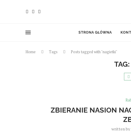
STRONA GŁÓWNA
KONT
Home
Tags
Posts tagged with "nagietki"
TAG
Ra
ZBIERANIE NASION NA
Z
written by