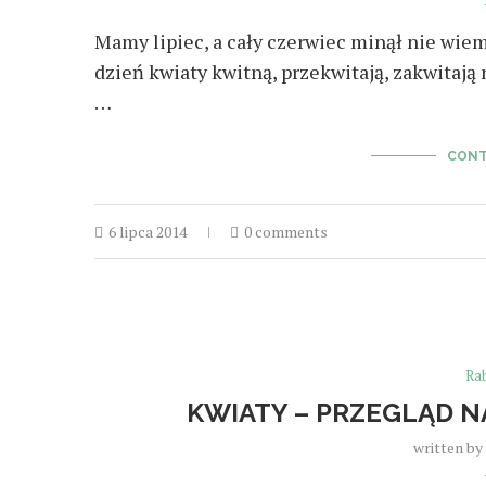
Mamy lipiec, a cały czerwiec minął nie wiem
dzień kwiaty kwitną, przekwitają, zakwitają
…
CONT
6 lipca 2014
0 comments
Ra
KWIATY – PRZEGLĄD N
written by