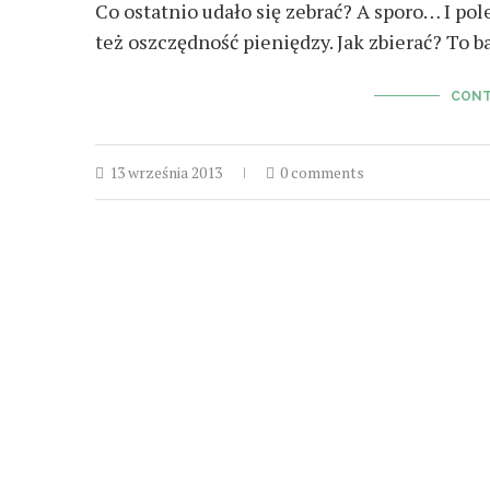
Co ostatnio udało się zebrać? A sporo… I pole
też oszczędność pieniędzy. Jak zbierać? To b
CONT
13 września 2013
0 comments