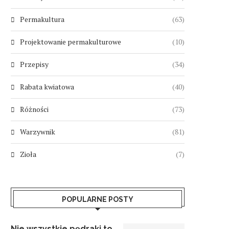
Permakultura
(63)
Projektowanie permakulturowe
(10)
Przepisy
(34)
Rabata kwiatowa
(40)
Różności
(73)
Warzywnik
(81)
Zioła
(7)
POPULARNE POSTY
Nie wszystkie pędraki to