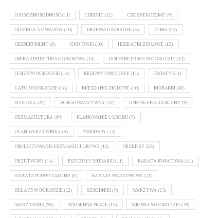
BIORÓŻNORODNOŚĆ
(11)
CUKINIE
(12)
CZOSNEK OZIMY
(9)
DOMKI DLA OWADÓW
(10)
DRZEWA OWOCOWE
(9)
DYNIE
(22)
EKSPERYMENT
(8)
GNOJÓWKI
(10)
HERBATKI ZIOŁOWE
(13)
INFRASTRUKTURA OGRODOWA
(15)
JESIENNE PRACE W OGRODZIE
(14)
JESIEŃ W OGRODZIE
(14)
KRZEWY OWOCOWE
(11)
KWIATY
(11)
LATO W OGRODZIE
(16)
MIESZANKI ZIOŁOWE
(10)
MURARKI
(10)
NASIONA
(22)
OGRÓD WARZYWNY
(32)
OPRYSK EKOLOGICZNY
(9)
PERMAKULTURA
(89)
PLANOWANIE OGRODU
(9)
PLAN WARZYWNIKA
(9)
POMIDORY
(13)
PROJEKTOWANIE PERMAKULTUROWE
(12)
PRZEPISY
(29)
PRZETWORY
(14)
PSZCZOŁY MURARKI
(11)
RABATA KWIATOWA
(41)
RABATA PODWYŻSZONA
(8)
RABATA WARSTWOWA
(11)
RELAKS W OGRODZIE
(12)
SZKODNIKI
(9)
WARZYWA
(13)
WARZYWNIK
(98)
WIOSENNE PRACE
(15)
WIOSNA W OGRODZIE
(19)