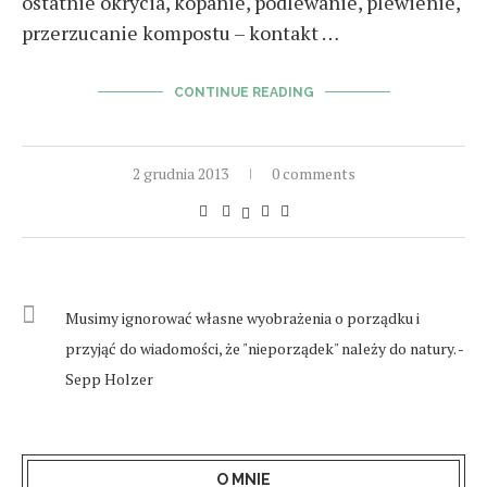
ostatnie okrycia, kopanie, podlewanie, plewienie,
przerzucanie kompostu – kontakt …
CONTINUE READING
2 grudnia 2013
0 comments
Musimy ignorować własne wyobrażenia o porządku i
przyjąć do wiadomości, że "nieporządek" należy do natury. -
Sepp Holzer
O MNIE