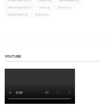
WYSIEW WARZYW
(11)
ZBIORY
(24)
ZBIÓR NASION
(18)
ZIMA W OGRODZIE
(17)
ZIOŁA
(16)
ŚCIÓŁKA
(11)
ŚCIÓŁKOWANIE
(31)
ŚLIMAKI
(10)
YOUTUBE