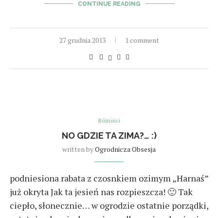
CONTINUE READING
27 grudnia 2013
1 comment
Różności
NO GDZIE TA ZIMA?… :)
written by
Ogrodnicza Obsesja
podniesiona rabata z czosnkiem ozimym „Harnaś”
już okryta Jak ta jesień nas rozpieszcza! 🙂 Tak
ciepło, słonecznie… w ogrodzie ostatnie porządki,