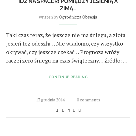
IDŹ NA SPACER! POMIĘDZY JESIENIĄ A
ZIMĄ…
written by
Ogrodnicza Obsesja
Taki czas teraz, że jeszcze nie ma śniegu, a złota
jesień też odeszła… Nie wiadomo, czy wszystko
okrywać, czy jeszcze czekać… Prognoza wróży
raczej zero śniegu na czas świąteczny… źródło: …
CONTINUE READING
13 grudnia 2014
0 comments