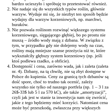
bardzo ucieszyło i spróbuję to przetestować również.
Nie nadaje się do wszystkich typów roślin, głównie
warzyw. Wydaje mi się, że niezbyt ten sposób będzie
wydajny dla warzyw korzeniowych, np. marchwi,
buraków.
Nie pozwala roślinom rozwinąć większego systemu
korzeniowego, sięgającego głębiej, bo po prostu nie
muszą – źródło wody mają z dzbana. W związku z
tym, w przypadku gdy nie dolejemy wody na czas,
rośliny mają mniejsze szanse przeżycia niż te, które
wykształciły głębszy system korzeniowy (np. jeśli
ktoś podlewa rzadko, a obficie).
Dostępność i cena, zarówno wada, jak i zaleta (zaleta
nr. 4). Dzbany, na tą chwilę, nie są zbyt dostępne w
Polsce do kupienia. Ceny za granicą tych dzbanów są
dość spore, choć to trudno tak ocenić, zależy
wszystko nie tylko od naszego portfela (np. 1 – 3 l za
26$-33$ lub 5 l za 570 kC), ale także „amortyzacji”,
czyli jak jest w stanie ta inwestycja nam się zwrócić,
jakie z tego będziemy mieć korzyści. Natomiast cena
może być przeszkodą, zwłaszcza przy większych