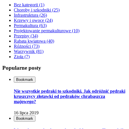
Bez kategorii
(1)
Choroby i szkodniki
(25)
Infrastruktura
(26)
Krzewy i owoce
(24)
Permakultura
(63)
Projektowanie permakulturowe
(10)
Przepisy
(34)
Rabata kwiatowa
(40)
Różności
(73)
Warzywnik
(81)
Zioła
(7)
Popularne posty
Bookmark
Nie wszystkie pędraki to szkodniki. Jak odróżnić pędraki
kruszczycy złotawki od pędraków chrabąszcza
majowego?
16 lipca 2019
Bookmark