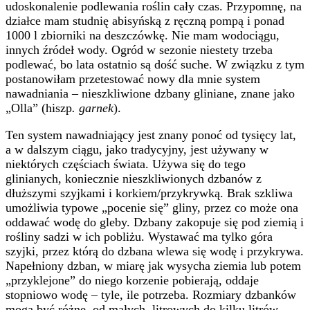
udoskonalenie podlewania roślin cały czas. Przypomnę, na
działce mam studnię abisyńską z ręczną pompą i ponad
1000 l zbiorniki na deszczówkę. Nie mam wodociągu,
innych źródeł wody. Ogród w sezonie niestety trzeba
podlewać, bo lata ostatnio są dość suche. W związku z tym
postanowiłam przetestować nowy dla mnie system
nawadniania – nieszkliwione dzbany gliniane, znane jako
„Olla” (hiszp
. garnek
).
Ten system nawadniający jest znany ponoć od tysięcy lat,
a w dalszym ciągu, jako tradycyjny, jest używany w
niektórych częściach świata. Używa się do tego
glinianych, koniecznie nieszkliwionych dzbanów z
dłuższymi szyjkami i korkiem/przykrywką. Brak szkliwa
umożliwia typowe „pocenie się” gliny, przez co może ona
oddawać wodę do gleby. Dzbany zakopuje się pod ziemią i
rośliny sadzi w ich pobliżu. Wystawać ma tylko góra
szyjki, przez którą do dzbana wlewa się wodę i przykrywa.
Napełniony dzban, w miarę jak wysycha ziemia lub potem
„przyklejone” do niego korzenie pobierają, oddaje
stopniowo wodę – tyle, ile potrzeba. Rozmiary dzbanków
mogą być różne, od małych, litrowych do kilku litrów.