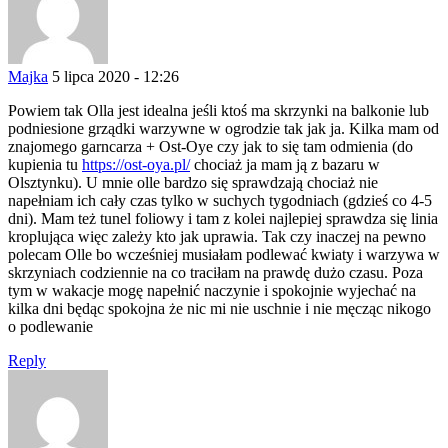
Majka
5 lipca 2020 - 12:26
Powiem tak Olla jest idealna jeśli ktoś ma skrzynki na balkonie lub
podniesione grządki warzywne w ogrodzie tak jak ja. Kilka mam od
znajomego garncarza + Ost-Oye czy jak to się tam odmienia (do
kupienia tu
https://ost-oya.pl/
chociaż ja mam ją z bazaru w
Olsztynku). U mnie olle bardzo się sprawdzają chociaż nie
napełniam ich cały czas tylko w suchych tygodniach (gdzieś co 4-5
dni). Mam też tunel foliowy i tam z kolei najlepiej sprawdza się linia
kroplująca więc zależy kto jak uprawia. Tak czy inaczej na pewno
polecam Olle bo wcześniej musiałam podlewać kwiaty i warzywa w
skrzyniach codziennie na co traciłam na prawdę dużo czasu. Poza
tym w wakacje mogę napełnić naczynie i spokojnie wyjechać na
kilka dni będąc spokojna że nic mi nie uschnie i nie męcząc nikogo
o podlewanie
Reply