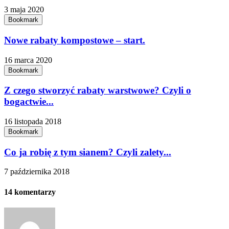
3 maja 2020
Bookmark
Nowe rabaty kompostowe – start.
16 marca 2020
Bookmark
Z czego stworzyć rabaty warstwowe? Czyli o
bogactwie...
16 listopada 2018
Bookmark
Co ja robię z tym sianem? Czyli zalety...
7 października 2018
14 komentarzy