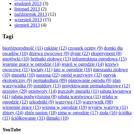
grudzień 2013
(3)
listopad 2013
(2)
październik 2013
(12)
wrzesień 2013
(15)
sierpień 2013
(4)
Tagi
bioróżnorodność
(11)
cukinie
(12)
czosnek ozimy
(9)
domki dla
owadów
(10)
drzewa owocowe
(9)
dynie
(22)
eksperyment
(8)
gnojówki
(10)
herbatki ziołowe
(13)
infrastruktura ogrodowa
(15)
jesienne prace w ogrodzie
(14)
jesień w ogrodzie
(14)
krzewy
owocowe
(11)
kwiaty
(11)
lato w ogrodzie
(16)
mieszanki ziołowe
(10)
murarki
(10)
nasiona
(22)
ogród warzywny
(32)
oprysk
ekologiczny
(9)
permakultura
(89)
planowanie ogrodu
(9)
plan
warzywnika
(9)
pomidory
(13)
projektowanie permakulturowe
(12)
przepisy
(29)
przetwory
(14)
pszczoły murarki
(11)
rabata kwiatowa
(41)
rabata podwyższona
(8)
rabata warstwowa
(11)
relaks w
ogrodzie
(12)
szkodniki
(9)
warzywa
(13)
warzywnik
(98)
wiosenne prace
(15)
wiosna w ogrodzie
(19)
wysiew warzyw
(11)
zbiory
(24)
zbiór nasion
(18)
zima w ogrodzie
(17)
zioła
(16)
ściółka
(11)
ściółkowanie
(31)
ślimaki
(10)
YouTube