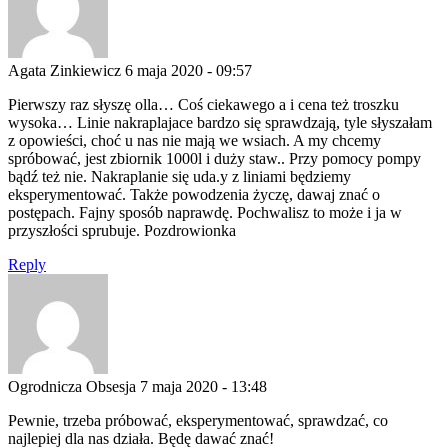
Agata Zinkiewicz
6 maja 2020 - 09:57
Pierwszy raz słyszę olla… Coś ciekawego a i cena też troszku
wysoka… Linie nakraplajace bardzo się sprawdzają, tyle słyszałam
z opowieści, choć u nas nie mają we wsiach. A my chcemy
spróbować, jest zbiornik 1000l i duży staw.. Przy pomocy pompy
bądź też nie. Nakraplanie się uda.y z liniami będziemy
eksperymentować. Także powodzenia życzę, dawaj znać o
postępach. Fajny sposób naprawdę. Pochwalisz to może i ja w
przyszłości sprubuje. Pozdrowionka
Reply
Ogrodnicza Obsesja
7 maja 2020 - 13:48
Pewnie, trzeba próbować, eksperymentować, sprawdzać, co
najlepiej dla nas działa. Będę dawać znać!