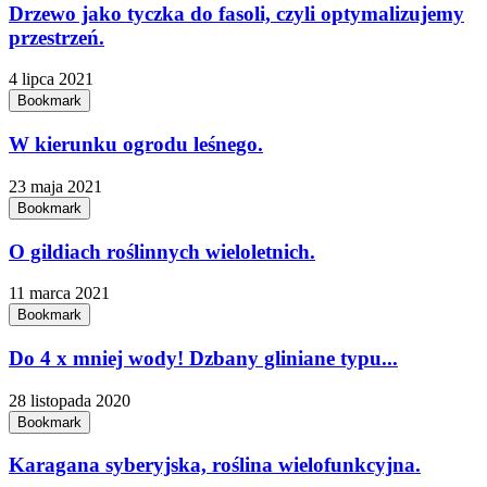
Drzewo jako tyczka do fasoli, czyli optymalizujemy
przestrzeń.
4 lipca 2021
Bookmark
W kierunku ogrodu leśnego.
23 maja 2021
Bookmark
O gildiach roślinnych wieloletnich.
11 marca 2021
Bookmark
Do 4 x mniej wody! Dzbany gliniane typu...
28 listopada 2020
Bookmark
Karagana syberyjska, roślina wielofunkcyjna.