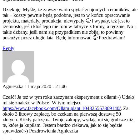
Dziękuję. Myślę, że zawsze warto spytać znajomych ceramików, ale
tak – koszty pewnie będą podobne, jest to w końcu opracowanie
projektu, materiały, produkcja, niewypały 🙂 i wypały, też jest to
rzemiosło, jeśli ktoś tego nie robi w fabryce z formy, a ręcznie. No i
takie dzbany, jeśli nam się przypadkiem nie zbiją, to powinny
posłużyć przez długie lata. Będę informować 🙂 Pozdrawiam!
Reply
Agnieszka
11 maja 2020 - 21:46
Cześć! Ja też w tym roku zaczynam eksperyment z ollami:-) Udało
mi się znaleźć w Polsce! W tym miejscu
https://www.facebook.com/Ollam-plant-104825557869140/
. Za
około 3 litrowy zapłacę, bo czekam na pierwszą dostawę 50
złotych. Kiedy patrzę na Twoje zakupy, wydają mi się grubsze niż
te, które ja kupiłam. Jestem bardzo ciekawa, jak to się będzie
sprawdzać:-) Pozdrowienia Agnieszka