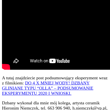
A tutaj znajdziecie post podsumowujący eksperyment wraz
z filmikiem:
DO 4 X MNIEJ WODY! DZBANY
GLINIANE TYPU “OLLA” – PODSUMOWANIE
EKSPERYMENTU 2020 I WNIOSKI.
Dzbany wykonał dla mnie mój kolega, artysta ceramik
Hieronim Niemczyk, tel. 663 906 940, h.niemczyk@vp.pl,