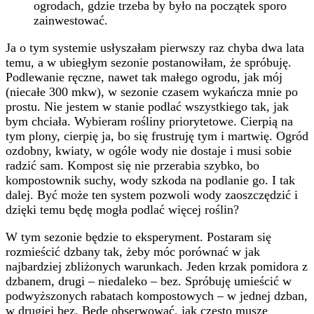
ogrodach, gdzie trzeba by było na początek sporo
zainwestować.
Ja o tym systemie usłyszałam pierwszy raz chyba dwa lata
temu, a w ubiegłym sezonie postanowiłam, że spróbuję.
Podlewanie ręczne, nawet tak małego ogrodu, jak mój
(niecałe 300 mkw), w sezonie czasem wykańcza mnie po
prostu. Nie jestem w stanie podlać wszystkiego tak, jak
bym chciała. Wybieram rośliny priorytetowe. Cierpią na
tym plony, cierpię ja, bo się frustruję tym i martwię. Ogród
ozdobny, kwiaty, w ogóle wody nie dostaje i musi sobie
radzić sam. Kompost się nie przerabia szybko, bo
kompostownik suchy, wody szkoda na podlanie go. I tak
dalej. Być może ten system pozwoli wody zaoszczędzić i
dzięki temu będę mogła podlać więcej roślin?
W tym sezonie będzie to eksperyment. Postaram się
rozmieścić dzbany tak, żeby móc porównać w jak
najbardziej zbliżonych warunkach. Jeden krzak pomidora z
dzbanem, drugi – niedaleko – bez. Spróbuję umieścić w
podwyższonych rabatach kompostowych – w jednej dzban,
w drugiej bez. Będę obserwować, jak często muszę