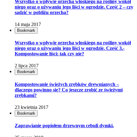
Wszystko o wpływie orzecha włoskiego na rośliny wokół
niego oraz o używaniu jego liści w ogrodzie. Część 2 – czy
sadzić w pobliżu orzecha?
14 maja 2017
Bookmark
Wszystko o wpływie orzecha włoskiego na rośliny wokół
niego oraz o używaniu jego liści w ogrodzie. Część 3.-
Kompostowanie liści: tak czy nie?
2 lipca 2017
Bookmark
Kompostowanie świeżych zrębków drewnianych –
dlaczego powinno się? Co jeszcze zrobić ze świeżymi
zrębkami?
23 kwietnia 2017
Bookmark
Zaprawianie popiołem drzewnym cebuli dymki.