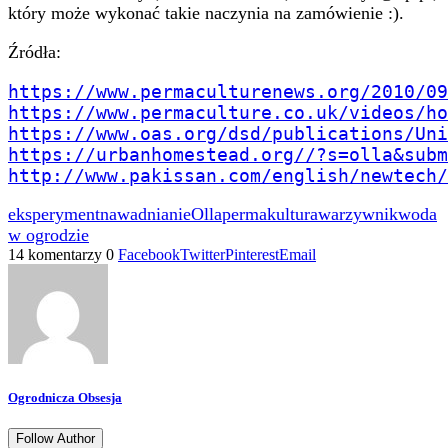
który może wykonać takie naczynia na zamówienie :).
Źródła:
https://www.permaculturenews.org/2010/09
https://www.permaculture.co.uk/videos/ho
https://www.oas.org/dsd/publications/Uni
https://urbanhomestead.org//?s=olla&subm
http://www.pakissan.com/english/newtech/
eksperyment
nawadnianie
Olla
permakultura
warzywnik
woda
w ogrodzie
14 komentarzy
0
Facebook
Twitter
Pinterest
Email
Ogrodnicza Obsesja
Follow Author