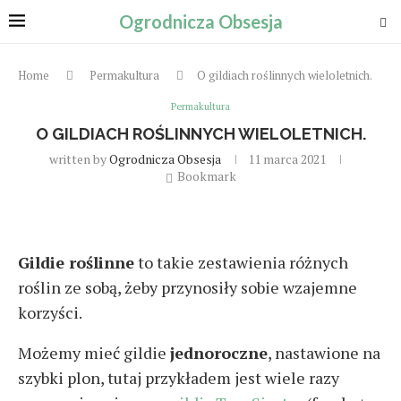
Ogrodnicza Obsesja
Home
Permakultura
O gildiach roślinnych wieloletnich.
Permakultura
O GILDIACH ROŚLINNYCH WIELOLETNICH.
written by
Ogrodnicza Obsesja
11 marca 2021
Bookmark
Gildie roślinne
to takie zestawienia różnych
roślin ze sobą, żeby przynosiły sobie wzajemne
korzyści.
Możemy mieć gildie
jednoroczne
, nastawione na
szybki plon, tutaj przykładem jest wiele razy