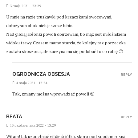
3 maja 2021 - 22:29
U mnie na razie truskawki pod krzaczkami owocowymi,
dołożyłam obok nich jeszcze łubin.
Nad gildią jabłonki powoli dojrzewam, bo mąż jest miłośnikiem
widoku trawy. Czasem mamy starcia, że kolejny raz porzeczka
została skoszona, ale zaczyna mu się podobać to co robię 🙂
OGRODNICZA OBSESJA
REPLY
4 maja 2021 - 12:24
Tak, zmiany można wprowadzać powoli 🙂
BEATA
REPLY
13 października 2022 - 13:29
Witam! Jak uzupełniać gildie ściółką, skoro pod spodem rosną