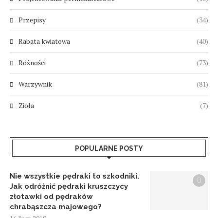
Przepisy
(34)
Rabata kwiatowa
(40)
Różności
(73)
Warzywnik
(81)
Zioła
(7)
POPULARNE POSTY
Nie wszystkie pędraki to szkodniki.
Jak odróżnić pędraki kruszczycy
złotawki od pędraków
chrabąszcza majowego?