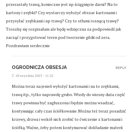
przerastały trawą, konieczne jest np ściągnięcie darni? Na to
kartony i zrębki? Czy wystarczy wyłożyć obszar kartonami i
przysyłać zrębkami i np trawą? Czy to stłumi rosnącą trawę?
Troszkę się rozpisałam ale będę wdzięczna za podpowiedź jak
zacząć i przygotować teren pod tworzenie gildii od zera.
Pozdrawiam serdecznie
OGRODNICZA OBSESJA
REPLY
18 września 2023 - 11:22
Można teraz na jesień wyłożyć kartonami i na to zrębkami,
trawą itp., tylko naprawdę grubo. Wtedy do wiosny duża część
trawy powinna być zagłuszona i będzie można wsadzać,
kontynuując cały czas ściółkowanie. Można też teraz posadzić
krzewy, drzwa i wokół nich zrobić to ćwiczenie z kartonami i
ściółką. Ważne, żeby potem kontynuować dokładanie materii