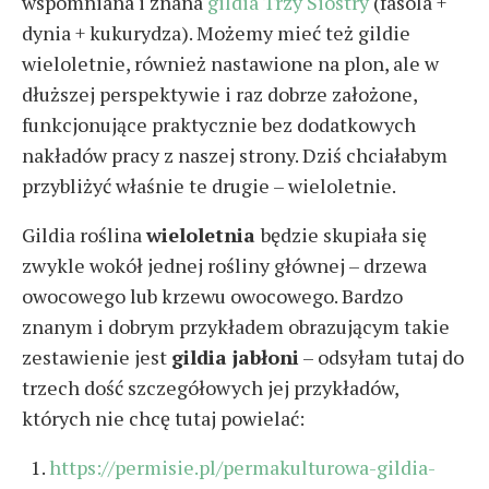
wspomniana i znana
gildia Trzy Siostry
(fasola +
dynia + kukurydza). Możemy mieć też gildie
wieloletnie, również nastawione na plon, ale w
dłuższej perspektywie i raz dobrze założone,
funkcjonujące praktycznie bez dodatkowych
nakładów pracy z naszej strony. Dziś chciałabym
przybliżyć właśnie te drugie – wieloletnie.
Gildia roślina
wieloletnia
będzie skupiała się
zwykle wokół jednej rośliny głównej – drzewa
owocowego lub krzewu owocowego. Bardzo
znanym i dobrym przykładem obrazującym takie
zestawienie jest
gildia jabłoni
– odsyłam tutaj do
trzech dość szczegółowych jej przykładów,
których nie chcę tutaj powielać:
https://permisie.pl/permakulturowa-gildia-