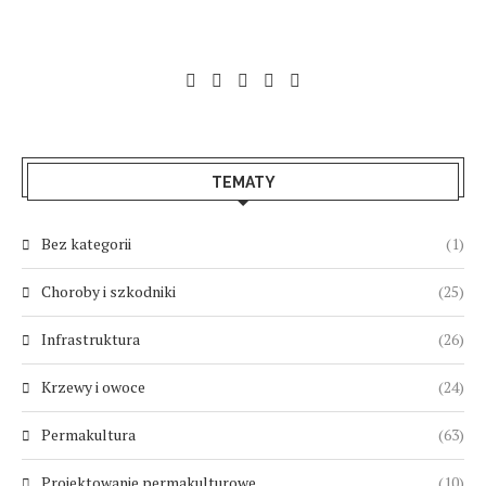
TEMATY
Bez kategorii
(1)
Choroby i szkodniki
(25)
Infrastruktura
(26)
Krzewy i owoce
(24)
Permakultura
(63)
Projektowanie permakulturowe
(10)