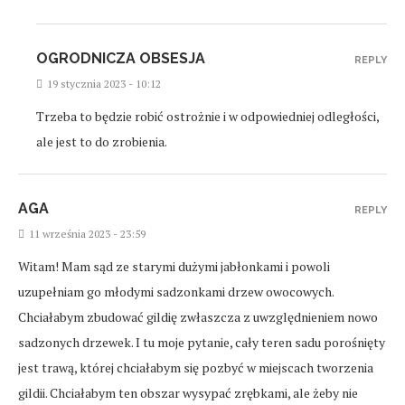
OGRODNICZA OBSESJA
REPLY
19 stycznia 2023 - 10:12
Trzeba to będzie robić ostrożnie i w odpowiedniej odległości,
ale jest to do zrobienia.
AGA
REPLY
11 września 2023 - 23:59
Witam! Mam sąd ze starymi dużymi jabłonkami i powoli
uzupełniam go młodymi sadzonkami drzew owocowych.
Chciałabym zbudować gildię zwłaszcza z uwzględnieniem nowo
sadzonych drzewek. I tu moje pytanie, cały teren sadu porośnięty
jest trawą, której chciałabym się pozbyć w miejscach tworzenia
gildii. Chciałabym ten obszar wysypać zrębkami, ale żeby nie