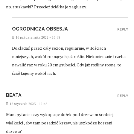
np. truskawki? Przecież ściółka je zagłuszy.
OGRODNICZA OBSESJA
REPLY
16 października 2022 - 16:48
Dokładać przez cały sezon, regularnie, w ilościach
mniejszych, wokół rosnących już roślin. Niekoniecznie trzeba
nawalić raz w roku 20 cm grubości. Gdy już rośliny rosną, to
ściółkujemy wokół nich.
BEATA
REPLY
16 stycznia 2023 - 12:48
Mam pytanie: czy wykopując dołek pod drzewem średniej
wielkości , aby tam posadzić krzew, nie uszkodzę korzeni
drzewa?