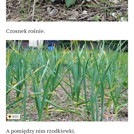
Czosnek rośnie.
A pomiędzy nim rzodkiewki.