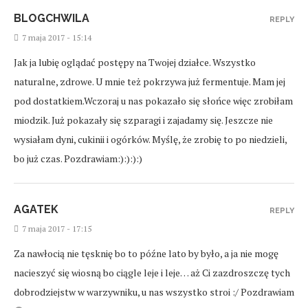
BLOGCHWILA
REPLY
7 maja 2017 - 15:14
Jak ja lubię oglądać postępy na Twojej działce. Wszystko
naturalne, zdrowe. U mnie też pokrzywa już fermentuje. Mam jej
pod dostatkiem.Wczoraj u nas pokazało się słońce więc zrobiłam
miodzik. Już pokazały się szparagi i zajadamy się. Jeszcze nie
wysiałam dyni, cukinii i ogórków. Myślę, że zrobię to po niedzieli,
bo już czas. Pozdrawiam:):):):)
AGATEK
REPLY
7 maja 2017 - 17:15
Za nawłocią nie tęsknię bo to późne lato by było, a ja nie mogę
nacieszyć się wiosną bo ciągle leje i leje… aż Ci zazdroszczę tych
dobrodziejstw w warzywniku, u nas wszystko stroi :/ Pozdrawiam