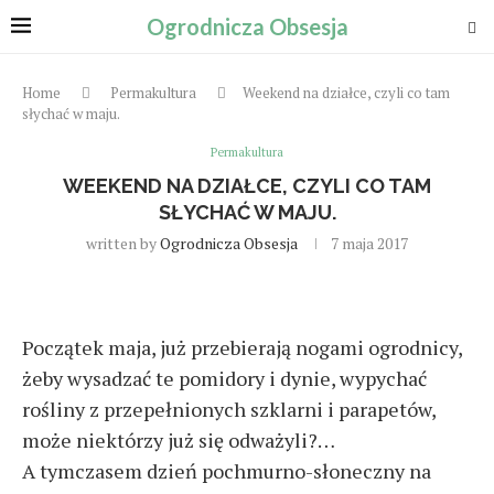
Ogrodnicza Obsesja
Home
Permakultura
Weekend na działce, czyli co tam
słychać w maju.
Permakultura
WEEKEND NA DZIAŁCE, CZYLI CO TAM
SŁYCHAĆ W MAJU.
written by
Ogrodnicza Obsesja
7 maja 2017
Początek maja, już przebierają nogami ogrodnicy,
żeby wysadzać te pomidory i dynie, wypychać
rośliny z przepełnionych szklarni i parapetów,
może niektórzy już się odważyli?…
A tymczasem dzień pochmurno-słoneczny na