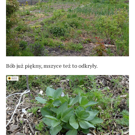
Bób już piękny, mszyce też to odkryły.