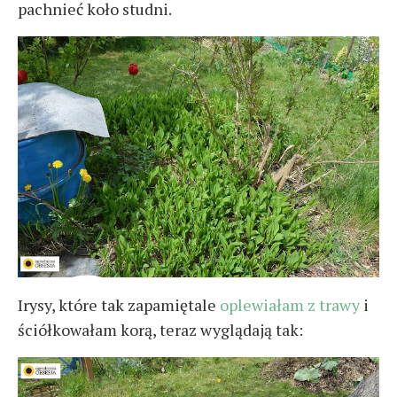
pachnieć koło studni.
Irysy, które tak zapamiętale
oplewiałam z trawy
i
ściółkowałam korą, teraz wyglądają tak: