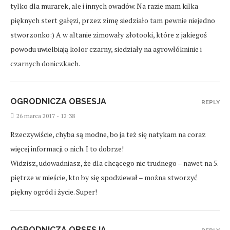
tylko dla murarek, ale i innych owadów. Na razie mam kilka
pięknych stert gałęzi, przez zimę siedziało tam pewnie niejedno
stworzonko:) A w altanie zimowały złotooki, które z jakiegoś
powodu uwielbiają kolor czarny, siedziały na agrowłókninie i
czarnych doniczkach.
OGRODNICZA OBSESJA
REPLY
26 marca 2017 - 12:38
Rzeczywiście, chyba są modne, bo ja też się natykam na coraz
więcej informacji o nich. I to dobrze!
Widzisz, udowadniasz, że dla chcącego nic trudnego – nawet na 5.
piętrze w mieście, kto by się spodziewał – można stworzyć
piękny ogród i życie. Super!
OGRODNICZA OBSESJA