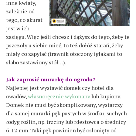
inne kwiaty,
zależnie od
tego, co akurat
jest w ich
zasięgu. Więc jeśli chcesz i dążysz do tego, żeby te
pszczoły u siebie mieć, to też dołóż starań, żeby
miały co zapylać (trawnik otoczony iglakami to
słabo zastawiony stół…).
Jak zaprosić murarkę do ogrodu?
Najlepiej jest wystawić domek czy hotel dla
owadów,
własnoręcznie wykonany
lub kupiony.
Domek nie musi być skomplikowany, wystarczy
dla samej murarki pęk pustych w środku, suchych
łodyg roślin, np. trzciny lub rdestowca o średnicy
6-12 mm. Taki pęk powinien być osłonięty od