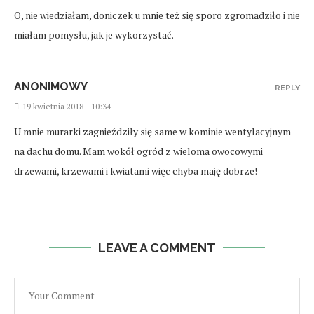
O, nie wiedziałam, doniczek u mnie też się sporo zgromadziło i nie
miałam pomysłu, jak je wykorzystać.
ANONIMOWY
REPLY
19 kwietnia 2018 - 10:34
U mnie murarki zagnieździły się same w kominie wentylacyjnym
na dachu domu. Mam wokół ogród z wieloma owocowymi
drzewami, krzewami i kwiatami więc chyba maję dobrze!
LEAVE A COMMENT