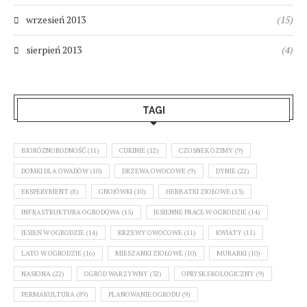
wrzesień 2013
(15)
sierpień 2013
(4)
TAGI
BIORÓŻNORODNOŚĆ
(11)
CUKINIE
(12)
CZOSNEK OZIMY
(9)
DOMKI DLA OWADÓW
(10)
DRZEWA OWOCOWE
(9)
DYNIE
(22)
EKSPERYMENT
(8)
GNOJÓWKI
(10)
HERBATKI ZIOŁOWE
(13)
INFRASTRUKTURA OGRODOWA
(15)
JESIENNE PRACE W OGRODZIE
(14)
JESIEŃ W OGRODZIE
(14)
KRZEWY OWOCOWE
(11)
KWIATY
(11)
LATO W OGRODZIE
(16)
MIESZANKI ZIOŁOWE
(10)
MURARKI
(10)
NASIONA
(22)
OGRÓD WARZYWNY
(32)
OPRYSK EKOLOGICZNY
(9)
PERMAKULTURA
(89)
PLANOWANIE OGRODU
(9)