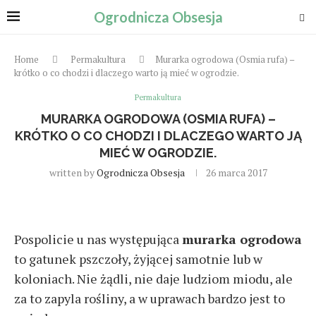
Ogrodnicza Obsesja
Home
Permakultura
Murarka ogrodowa (Osmia rufa) –
krótko o co chodzi i dlaczego warto ją mieć w ogrodzie.
Permakultura
MURARKA OGRODOWA (OSMIA RUFA) –
KRÓTKO O CO CHODZI I DLACZEGO WARTO JĄ
MIEĆ W OGRODZIE.
written by
Ogrodnicza Obsesja
26 marca 2017
Pospolicie u nas występująca
murarka ogrodowa
to gatunek pszczoły, żyjącej samotnie lub w
koloniach. Nie żądli, nie daje ludziom miodu, ale
za to zapyla rośliny, a w uprawach bardzo jest to