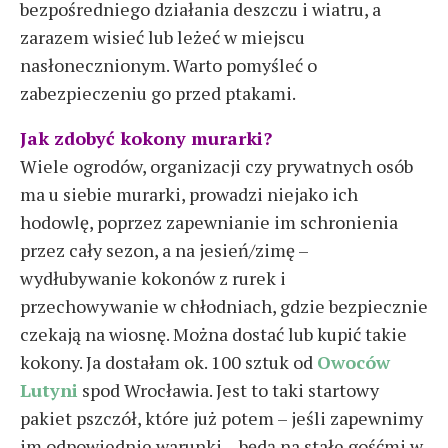
bezpośredniego działania deszczu i wiatru, a
zarazem wisieć lub leżeć w miejscu
nasłonecznionym. Warto pomyśleć o
zabezpieczeniu go przed ptakami.
Jak zdobyć kokony murarki?
Wiele ogrodów, organizacji czy prywatnych osób
ma u siebie murarki, prowadzi niejako ich
hodowlę, poprzez zapewnianie im schronienia
przez cały sezon, a na jesień/zimę –
wydłubywanie kokonów z rurek i
przechowywanie w chłodniach, gdzie bezpiecznie
czekają na wiosnę. Można dostać lub kupić takie
kokony. Ja dostałam ok. 100 sztuk od
Owoców
Lutyni
spod Wrocławia. Jest to taki startowy
pakiet pszczół, które już potem – jeśli zapewnimy
im odpowiednie warunki – będą na stałe gośćmi w