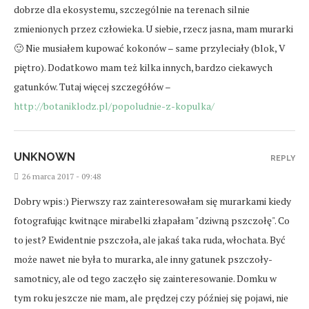
dobrze dla ekosystemu, szczególnie na terenach silnie
zmienionych przez człowieka. U siebie, rzecz jasna, mam murarki
🙂 Nie musiałem kupować kokonów – same przyleciały (blok, V
piętro). Dodatkowo mam też kilka innych, bardzo ciekawych
gatunków. Tutaj więcej szczegółów –
http://botaniklodz.pl/popoludnie-z-kopulka/
UNKNOWN
REPLY
26 marca 2017 - 09:48
Dobry wpis:) Pierwszy raz zainteresowałam się murarkami kiedy
fotografując kwitnące mirabelki złapałam "dziwną pszczołę". Co
to jest? Ewidentnie pszczoła, ale jakaś taka ruda, włochata. Być
może nawet nie była to murarka, ale inny gatunek pszczoły-
samotnicy, ale od tego zaczęło się zainteresowanie. Domku w
tym roku jeszcze nie mam, ale prędzej czy później się pojawi, nie