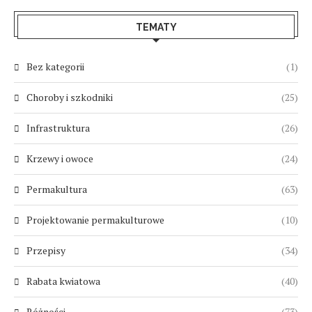
TEMATY
Bez kategorii
(1)
Choroby i szkodniki
(25)
Infrastruktura
(26)
Krzewy i owoce
(24)
Permakultura
(63)
Projektowanie permakulturowe
(10)
Przepisy
(34)
Rabata kwiatowa
(40)
Różności
(73)