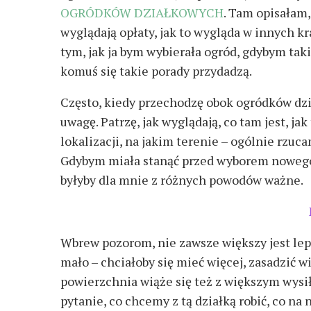
OGRÓDKÓW DZIAŁKOWYCH
. Tam opisałam,
wyglądają opłaty, jak to wygląda w innych kra
tym, jak ja bym wybierała ogród, gdybym tak
komuś się takie porady przydadzą.
Często, kiedy przechodzę obok ogródków dz
uwagę. Patrzę, jak wyglądają, co tam jest, jak
lokalizacji, na jakim terenie – ogólnie rzu
Gdybym miała stanąć przed wyborem nowego o
byłyby dla mnie z różnych powodów ważne.
Wbrew pozorom, nie zawsze większy jest leps
mało – chciałoby się mieć więcej, zasadzić wię
powierzchnia wiąże się też z większym wysiłk
pytanie, co chcemy z tą działką robić, co na 