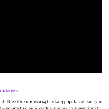
radzieże
ch. Niektóre miejsca są bardziej popularne pod tym
 – po prostu ciągle kradną, nie ma co, nawet łopaty