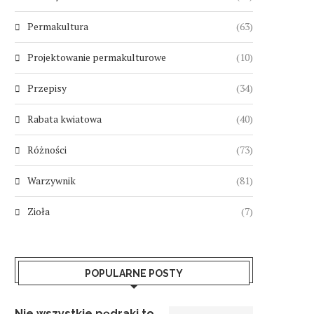
Permakultura
(63)
Projektowanie permakulturowe
(10)
Przepisy
(34)
Rabata kwiatowa
(40)
Różności
(73)
Warzywnik
(81)
Zioła
(7)
POPULARNE POSTY
Nie wszystkie pędraki to