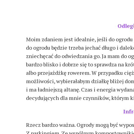
Odleg
Moim zdaniem jest idealnie, jeśli do ogrodu 
do ogrodu będzie trzeba jechać długo i dale
zniechęcać do odwiedzania go. Ja mam do og
bardzo blisko i dobrze się to sprawdza na kr
albo przejażdżkę rowerem. W przypadku cię
możliwości, wybierałabym działkę bliżej domu,
i ma ładniejszą altanę. Czas i energia wydan
decydujących dla mnie czynników, którym k
Inf
Rzecz bardzo ważna. Ogrody mogą być wyposa
Z parkingiem. Ze wspólnym kompostownikiem