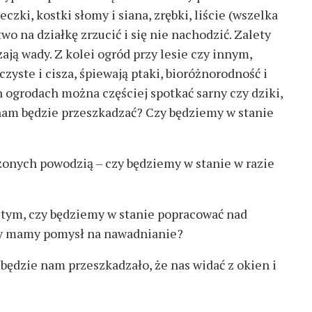
czki, kostki słomy i siana, zrębki, liście (wszelka
o na działkę zrzucić i się nie nachodzić. Zalety
ją wady. Z kolei ogród przy lesie czy innym,
zyste i cisza, śpiewają ptaki, bioróżnorodność i
h ogrodach można częściej spotkać sarny czy dziki,
 nam będzie przeszkadzać? Czy będziemy w stanie
żonych powodzią – czy będziemy w stanie w razie
ystym, czy będziemy w stanie popracować nad
zy mamy pomysł na nawadnianie?
 będzie nam przeszkadzało, że nas widać z okien i