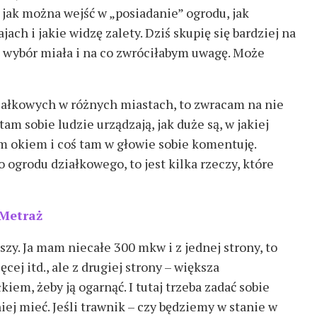
 jak można wejść w „posiadanie” ogrodu, jak
jach i jakie widzę zalety. Dziś skupię się bardziej na
i wybór miała i na co zwróciłabym uwagę. Może
iałkowych w różnych miastach, to zwracam na nie
 tam sobie ludzie urządzają, jak duże są, w jakiej
cam okiem i coś tam w głowie sobie komentuję.
grodu działkowego, to jest kilka rzeczy, które
Metraż
zy. Ja mam niecałe 300 mkw i z jednej strony, to
cej itd., ale z drugiej strony – większa
iem, żeby ją ogarnąć. I tutaj trzeba zadać sobie
niej mieć. Jeśli trawnik – czy będziemy w stanie w