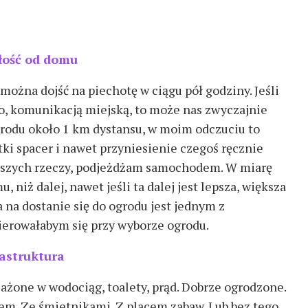
łość od domu
można dojść na piechotę w ciągu pół godziny. Jeśli
ko, komunikacją miejską, to może nas zwyczajnie
rodu około 1 km dystansu, w moim odczuciu to
ótki spacer i nawet przyniesienie czegoś ręcznie
ższych rzeczy, podjeżdżam samochodem. W miarę
 niż dalej, nawet jeśli ta dalej jest lepsza, większa
a na dostanie się do ogrodu jest jednym z
ierowałabym się przy wyborze ogrodu.
rastruktura
żone w wodociąg, toalety, prąd. Dobrze ogrodzone.
. Ze śmietnikami. Z placem zabaw. Lub bez tego