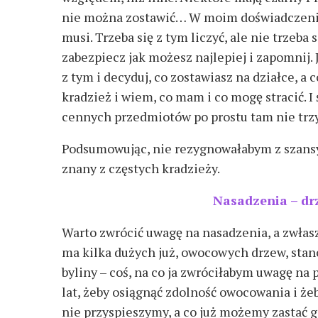
nie można zostawić… W moim doświadczeniu 
musi. Trzeba się z tym liczyć, ale nie trzeba
zabezpiecz jak możesz najlepiej i zapomnij. J
z tym i decyduj, co zostawiasz na działce, a c
kradzież i wiem, co mam i co mogę stracić. I ś
cennych przedmiotów po prostu tam nie tr
Podsumowując, nie rezygnowałabym z szansy 
znany z częstych kradzieży.
Nasadzenia – dr
Warto zwrócić uwagę na nasadzenia, a zwłas
ma kilka dużych już, owocowych drzew, stano
byliny – coś, na co ja zwróciłabym uwagę n
lat, żeby osiągnąć zdolność owocowania i żeb
nie przyspieszymy, a co już możemy zastać 