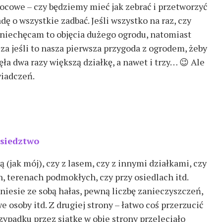
 owocowe – czy będziemy mieć jak zebrać i przetworzyć
adę o wszystkie zadbać. Jeśli wszystko na raz, czy
zniechęcam to objęcia dużego ogrodu, natomiast
a jeśli to nasza pierwsza przygoda z ogrodem, żeby
ięła dwa razy większą działkę, a nawet i trzy… 😉 Ale
wiadczeń.
siedztwo
ą (jak mój), czy z lasem, czy z innymi działkami, czy
, terenach podmokłych, czy przy osiedlach itd.
 niesie ze sobą hałas, pewną liczbę zanieczyszczeń,
osoby itd. Z drugiej strony – łatwo coś przerzucić
zypadku przez siatkę w obie strony przeleciało