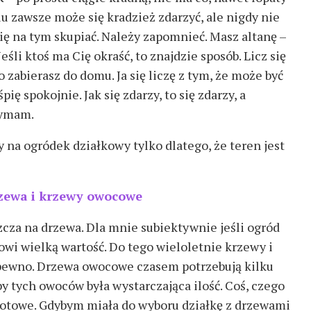
zawsze może się kradzież zdarzyć, ale nigdy nie
 się na tym skupiać. Należy zapomnieć. Masz altanę –
eśli ktoś ma Cię okraść, to znajdzie sposób. Licz się
o zabierasz do domu. Ja się liczę z tym, że może być
pię spokojnie. Jak się zdarzy, to się zdarzy, a
zymam.
na ogródek działkowy tylko dlatego, że teren jest
zewa i krzewy owocowe
zcza na drzewa. Dla mnie subiektywnie jeśli ogród
wi wielką wartość. Do tego wieloletnie krzewy i
a pewno. Drzewa owocowe czasem potrzebują kilku
y tych owoców była wystarczająca ilość. Coś, czego
gotowe. Gdybym miała do wyboru działkę z drzewami