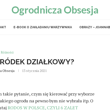
Ogrodnicza Obsesja
AKT
E-BOOK O ZAKŁADANIU WARZYWNIKA
OBRAZY – JOANNAB
Różności
GRÓDEK DZIAŁKOWY?
a Obsesja
13 stycznia 2021
takie pytanie, czym się kierować przy wyborze
jakiego ogrodu na pewno bym nie wybrała itp. O
utaj
RODOS W POLSCE, CZYLI 6 ZALET