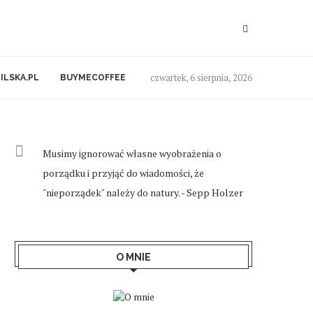
czwartek, 6 sierpnia, 2026
ILSKA.PL
BUYMECOFFEE
Musimy ignorować własne wyobrażenia o
porządku i przyjąć do wiadomości, że
"nieporządek" należy do natury. - Sepp Holzer
O MNIE