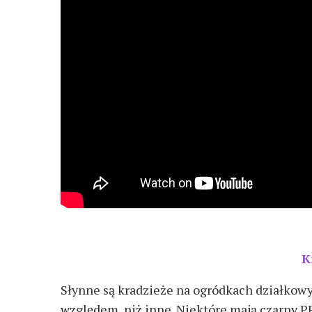
K
Słynne są kradzieże na ogródkach działkowy
względem, niż inne. Niektóre mają czarny PR