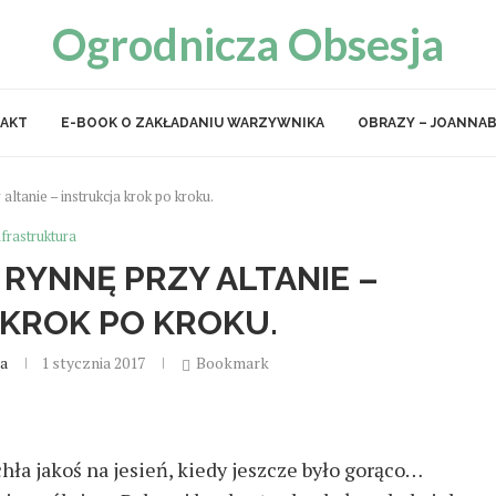
Ogrodnicza Obsesja
AKT
E-BOOK O ZAKŁADANIU WARZYWNIKA
OBRAZY – JOANNAB
ltanie – instrukcja krok po kroku.
nfrastruktura
RYNNĘ PRZY ALTANIE –
 KROK PO KROKU.
ja
1 stycznia 2017
Bookmark
ła jakoś na jesień, kiedy jeszcze było gorąco…