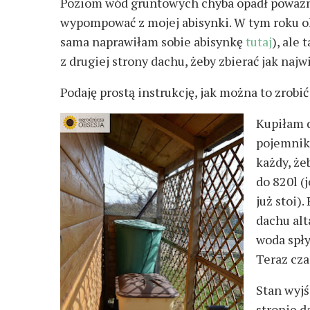
Poziom wód gruntowych chyba opadł poważni
wypompować z mojej abisynki. W tym roku oka
sama naprawiłam sobie abisynkę
tutaj
), ale
z drugiej strony dachu, żeby zbierać jak naj
Podaję prostą instrukcję, jak można to zrob
Kupiłam 
pojemnik
każdy, że
do 820l (
już stoi).
dachu alt
woda spły
Teraz cza
Stan wyjś
stronie d