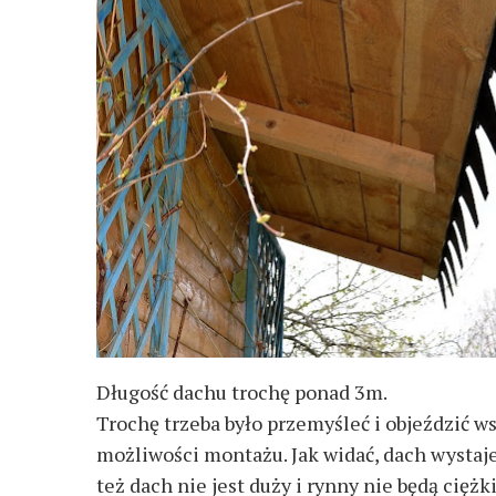
Długość dachu trochę ponad 3m.
Trochę trzeba było przemyśleć i objeździć ws
możliwości montażu. Jak widać, dach wystaje p
też dach nie jest duży i rynny nie będą ciężk