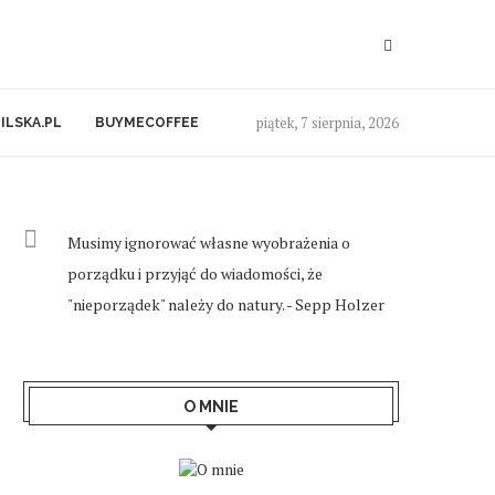
piątek, 7 sierpnia, 2026
ILSKA.PL
BUYMECOFFEE
Musimy ignorować własne wyobrażenia o
porządku i przyjąć do wiadomości, że
"nieporządek" należy do natury. - Sepp Holzer
O MNIE