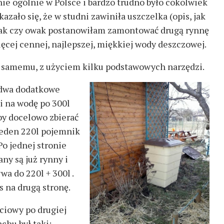
e ogólnie w Polsce i bardzo trudno było cokolwiek
zało się, że w studni zawiniła uszczelka (opis, jak
 tak czy owak postanowiłam zamontować drugą rynnę
więcej cennej, najlepszej, miękkiej wody deszczowej.
ić samemu, z użyciem kilku podstawowych narzędzi.
dwa dodatkowe
i na wodę po 300l
by docelowo zbierać
jeden 220l pojemnik
 Po jednej stronie
any są już rynny i
wa do 220l + 300l .
s na drugą stronę.
ciowy po drugiej
achu był taki: