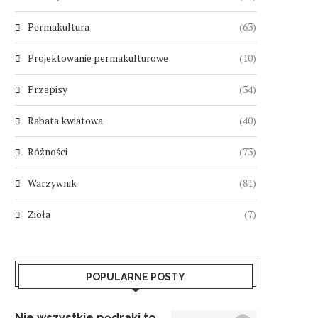
Permakultura
(63)
Projektowanie permakulturowe
(10)
Przepisy
(34)
Rabata kwiatowa
(40)
Różności
(73)
Warzywnik
(81)
Zioła
(7)
POPULARNE POSTY
Nie wszystkie pędraki to