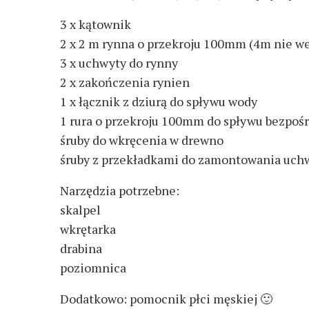
3 x kątownik
2 x 2 m rynna o przekroju 100mm (4m nie we
3 x uchwyty do rynny
2 x zakończenia rynien
1 x łącznik z dziurą do spływu wody
1 rura o przekroju 100mm do spływu bezpoś
śruby do wkręcenia w drewno
śruby z przekładkami do zamontowania uch
Narzędzia potrzebne:
skalpel
wkrętarka
drabina
poziomnica
Dodatkowo: pomocnik płci męskiej 🙂