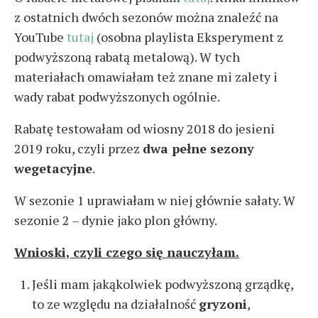
z ostatnich dwóch sezonów można znaleźć na
YouTube
tutaj
(osobna playlista Eksperyment z
podwyższoną rabatą metalową). W tych
materiałach omawiałam też znane mi zalety i
wady rabat podwyższonych ogólnie.
Rabatę testowałam od wiosny 2018 do jesieni
2019 roku, czyli przez
dwa pełne sezony
wegetacyjne
.
W sezonie 1 uprawiałam w niej głównie sałaty. W
sezonie 2 – dynie jako plon główny.
Wnioski, czyli czego się nauczyłam.
Jeśli mam jakąkolwiek podwyższoną grządkę,
to ze względu na działalność
gryzoni
,