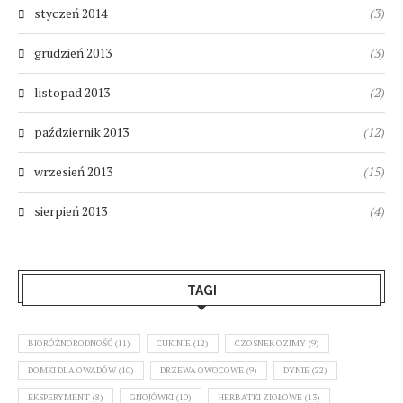
styczeń 2014
(3)
grudzień 2013
(3)
listopad 2013
(2)
październik 2013
(12)
wrzesień 2013
(15)
sierpień 2013
(4)
TAGI
BIORÓŻNORODNOŚĆ
(11)
CUKINIE
(12)
CZOSNEK OZIMY
(9)
DOMKI DLA OWADÓW
(10)
DRZEWA OWOCOWE
(9)
DYNIE
(22)
EKSPERYMENT
(8)
GNOJÓWKI
(10)
HERBATKI ZIOŁOWE
(13)