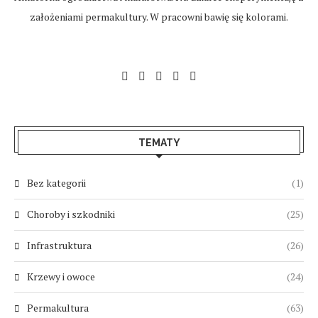
założeniami permakultury. W pracowni bawię się kolorami.
TEMATY
Bez kategorii
(1)
Choroby i szkodniki
(25)
Infrastruktura
(26)
Krzewy i owoce
(24)
Permakultura
(63)