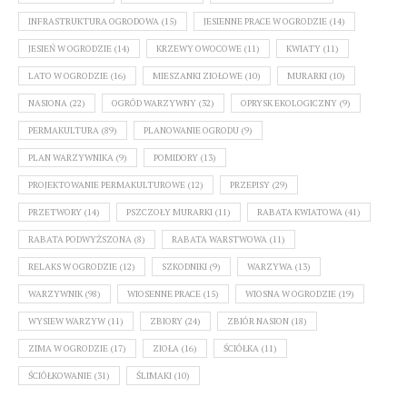
INFRASTRUKTURA OGRODOWA
(15)
JESIENNE PRACE W OGRODZIE
(14)
JESIEŃ W OGRODZIE
(14)
KRZEWY OWOCOWE
(11)
KWIATY
(11)
LATO W OGRODZIE
(16)
MIESZANKI ZIOŁOWE
(10)
MURARKI
(10)
NASIONA
(22)
OGRÓD WARZYWNY
(32)
OPRYSK EKOLOGICZNY
(9)
PERMAKULTURA
(89)
PLANOWANIE OGRODU
(9)
PLAN WARZYWNIKA
(9)
POMIDORY
(13)
PROJEKTOWANIE PERMAKULTUROWE
(12)
PRZEPISY
(29)
PRZETWORY
(14)
PSZCZOŁY MURARKI
(11)
RABATA KWIATOWA
(41)
RABATA PODWYŻSZONA
(8)
RABATA WARSTWOWA
(11)
RELAKS W OGRODZIE
(12)
SZKODNIKI
(9)
WARZYWA
(13)
WARZYWNIK
(98)
WIOSENNE PRACE
(15)
WIOSNA W OGRODZIE
(19)
WYSIEW WARZYW
(11)
ZBIORY
(24)
ZBIÓR NASION
(18)
ZIMA W OGRODZIE
(17)
ZIOŁA
(16)
ŚCIÓŁKA
(11)
ŚCIÓŁKOWANIE
(31)
ŚLIMAKI
(10)