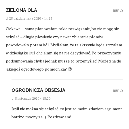
ZIELONA OLA
REPLY
28 października 2020 - 14:25
Ciekawe… sama planowałam takie rozwiązanie, bo nie mogę się
schylać – długie plewienie czy nawet zbieranie plonów
powodowało potem ból. Myślałam, że te skrzynie będą strzałem
w dziesiątkę i już chciałam się na nie decydować. Po przeczytaniu
podsumowania chyba jednak muszę to przemyśleć. Może znajdę
jakiegoś ogrodowego pomocnika? 🙂
OGRODNICZA OBSESJA
REPLY
8 listopada 2020 - 18:20
Jeśli nie można się schylać, to jest to moim zdaniem argument
bardzo mocny za :). Pozdrawiam!