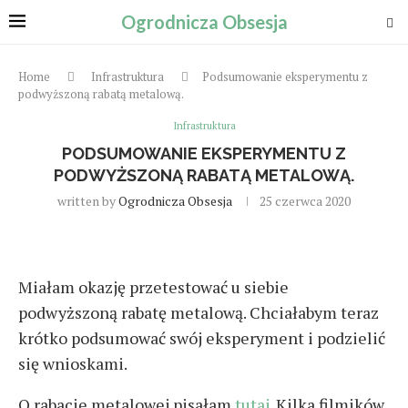
Ogrodnicza Obsesja
Home
Infrastruktura
Podsumowanie eksperymentu z
podwyższoną rabatą metalową.
Infrastruktura
PODSUMOWANIE EKSPERYMENTU Z
PODWYŻSZONĄ RABATĄ METALOWĄ.
written by
Ogrodnicza Obsesja
25 czerwca 2020
Miałam okazję przetestować u siebie
podwyższoną rabatę metalową. Chciałabym teraz
krótko podsumować swój eksperyment i podzielić
się wnioskami.
O rabacie metalowej pisałam
tutaj
. Kilka filmików