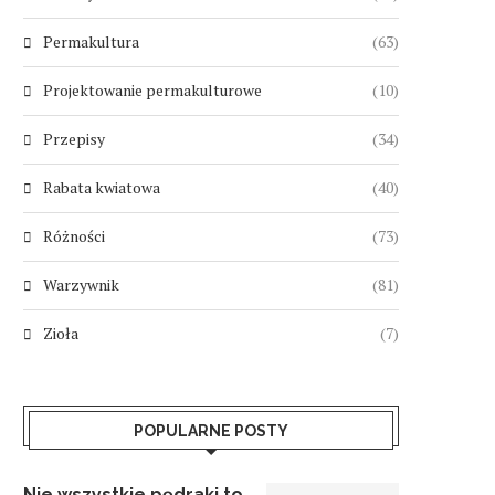
Permakultura
(63)
Projektowanie permakulturowe
(10)
Przepisy
(34)
Rabata kwiatowa
(40)
Różności
(73)
Warzywnik
(81)
Zioła
(7)
POPULARNE POSTY
Nie wszystkie pędraki to