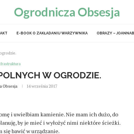
Ogrodnicza Obsesja
AKT
E-BOOK O ZAKŁADANIU WARZYWNIKA
OBRAZY – JOANNAB
 ogrodzie.
nfrastruktura
 POLNYCH W OGRODZIE.
a Obsesja
14 września 2017
omę i uwielbiam kamienie. Nie mam ich dużo, do
anuję, by je mieć i wyłożyć nimi niektóre ścieżki.
 się bawić w urządzanie.