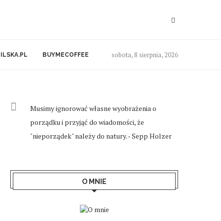
sobota, 8 sierpnia, 2026
ILSKA.PL
BUYMECOFFEE
Musimy ignorować własne wyobrażenia o
porządku i przyjąć do wiadomości, że
"nieporządek" należy do natury. - Sepp Holzer
O MNIE