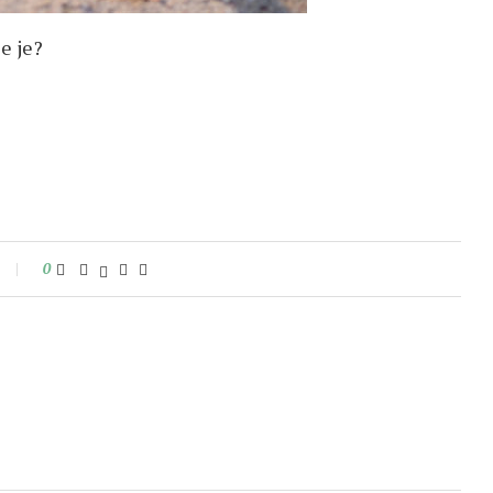
e je?
0