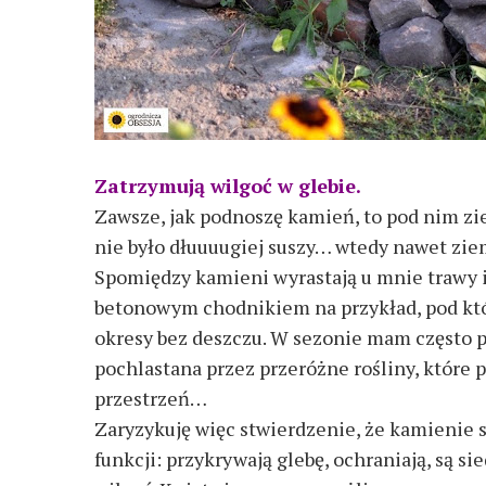
Zatrzymują wilgoć w glebie.
Zawsze, jak podnoszę kamień, to pod nim ziem
nie było dłuuuugiej suszy… wtedy nawet zie
Spomiędzy kamieni wyrastają u mnie trawy i
betonowym chodnikiem na przykład, pod któ
okresy bez deszczu. W sezonie mam często 
pochlastana przez przeróżne rośliny, które p
przestrzeń…
Zaryzykuję więc stwierdzenie, że kamienie s
funkcji: przykrywają glebę, ochraniają, są si