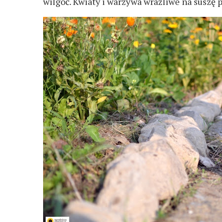
wilgoć. Kwiaty i warzywa wrażliwe na suszę 