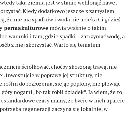
wtedy taka ziemia jest w stanie wchłonąć nawet
skorzystać. Kiedy dodatkowo jeszcze z zamysłem
ą, że nie ma spadków i woda nie ucieka Ci gdzieś
ty permakulturowe
mówią właśnie o takim
ne warunki i tam, gdzie spadki – zatrzymać wodę, a
osób z niej skorzystać. Warto się tematem
cznijcie ściółkować, choćby skoszoną trawą, nie
ej. Inwestujcie w poprawę jej struktury, nie
roślin do rozłożenia, siejąc poplony, nie plewiąc
 góry nogami „bo tak robił dziadek”. Ja wiem, że to
niestandardowe czasy mamy, że bycie w nich uparcie
otrzeba regeneracji zaczyna się lokalnie, w