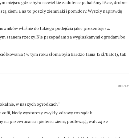
m miejscu gdzie było niewielkie zadolenie pchaliśmy liście, drobne
arstą ziemi a na to poszły ziemniaki i pomidory. Wyszły naprawdę
wników właśnie do takiego podejścia jakie prezentujesz.
alnym stanem rzeczy. Nie przepadam za wygłaskanymi ogrodami bo
ciółkowania ( w tym roku słoma była bardzo tania 15zł/balot), tak
REPLY
lokalnie, w naszych ogródkach."
ilozofii, kiedy wystarczy zwykły zdrowy rozsądek.
 na przewracaniu i pieleniu ziemi; podlewają; walczą ze