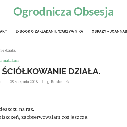
Ogrodnicza Obsesja
AKT
E-BOOK O ZAKŁADANIU WARZYWNIKA
OBRAZY – JOANNAB
ie działa.
ermakultura
 ŚCIÓŁKOWANIE DZIAŁA.
a
25 sierpnia 2018
Bookmark
deszczu na raz.
zniszczeń, zaobserwowałam coś jeszcze.