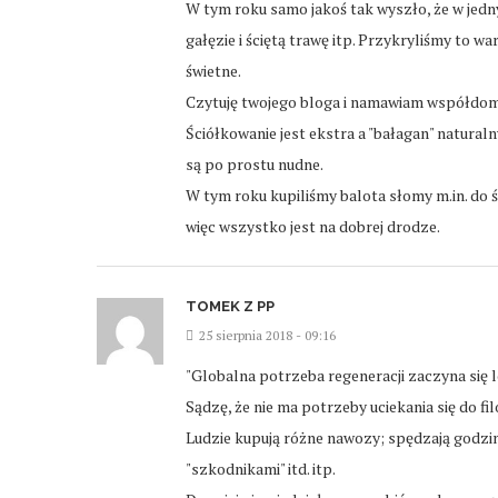
W tym roku samo jakoś tak wyszło, że w jedny
gałęzie i ściętą trawę itp. Przykryliśmy to w
świetne.
Czytuję twojego bloga i namawiam współdomo
Ściółkowanie jest ekstra a "bałagan" natur
są po prostu nudne.
W tym roku kupiliśmy balota słomy m.in. do ś
więc wszystko jest na dobrej drodze.
TOMEK Z PP
25 sierpnia 2018 - 09:16
"Globalna potrzeba regeneracji zaczyna się 
Sądzę, że nie ma potrzeby uciekania się do f
Ludzie kupują różne nawozy; spędzają godziny
"szkodnikami" itd. itp.