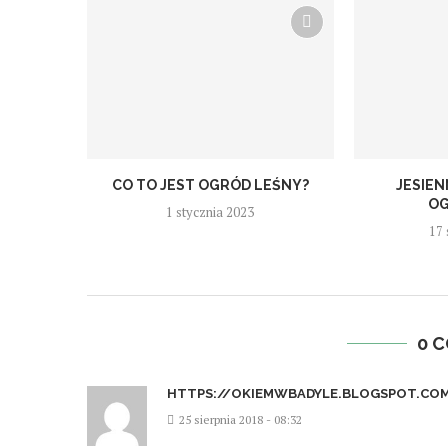
CO TO JEST OGRÓD LEŚNY?
JESIE
OG
1 stycznia 2023
17 
0 
HTTPS://OKIEMWBADYLE.BLOGSPOT.CO
25 sierpnia 2018 - 08:32