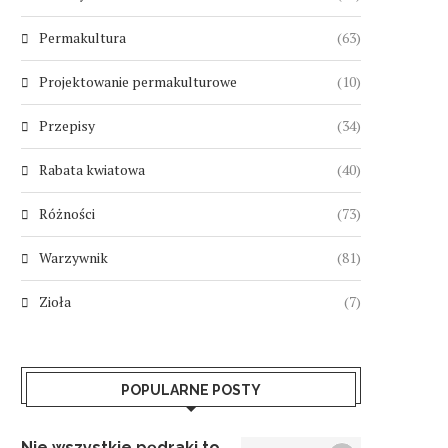
Permakultura
(63)
Projektowanie permakulturowe
(10)
Przepisy
(34)
Rabata kwiatowa
(40)
Różności
(73)
Warzywnik
(81)
Zioła
(7)
POPULARNE POSTY
Nie wszystkie pędraki to