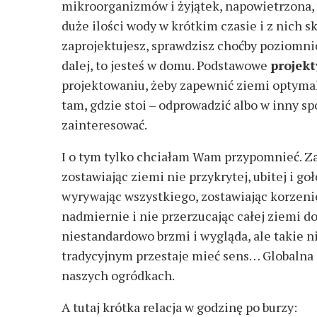
mikroorganizmów i żyjątek, napowietrzona, 
duże ilości wody w krótkim czasie i z nich 
zaprojektujesz, sprawdzisz choćby poziomnic
dalej, to jesteś w domu. Podstawowe
projek
projektowaniu, żeby zapewnić ziemi optymal
tam, gdzie stoi – odprowadzić albo w inny sp
zainteresować.
I o tym tylko chciałam Wam przypomnieć. Za
zostawiając ziemi nie przykrytej, ubitej i goł
wyrywając wszystkiego, zostawiając korzenie 
nadmiernie i nie przerzucając całej ziemi do
niestandardowo brzmi i wygląda, ale takie 
tradycyjnym przestaje mieć sens… Globalna p
naszych ogródkach.
A tutaj krótka relacja w godzinę po burzy: