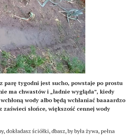
ez parę tygodni jest sucho, powstaje po prostu
e nie ma chwastów i „ładnie wygląda”, kiedy
e wchłoną wody albo będą wchłaniać baaaardzo
az zaświeci słońce, większość cennej wody
.
, dokładasz ściółki, dbasz, by była żywa, pełna