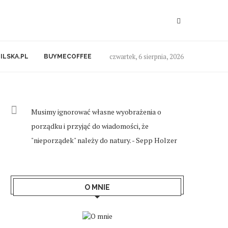
czwartek, 6 sierpnia, 2026
ILSKA.PL
BUYMECOFFEE
Musimy ignorować własne wyobrażenia o
porządku i przyjąć do wiadomości, że
"nieporządek" należy do natury. - Sepp Holzer
O MNIE