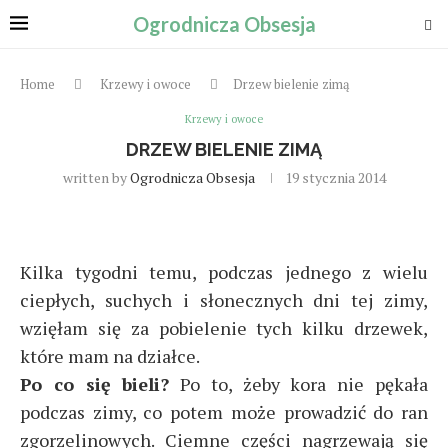
Ogrodnicza Obsesja
Home
Krzewy i owoce
Drzew bielenie zimą
Krzewy i owoce
DRZEW BIELENIE ZIMĄ
written by
Ogrodnicza Obsesja
19 stycznia 2014
Kilka tygodni temu, podczas jednego z wielu
ciepłych, suchych i słonecznych dni tej zimy,
wzięłam się za pobielenie tych kilku drzewek,
które mam na działce.
Po co się bieli?
Po to, żeby kora nie pękała
podczas zimy, co potem może prowadzić do ran
zgorzelinowych. Ciemne części nagrzewają się