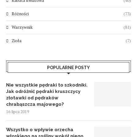
Rabata kwiatowa
(40)
Różności
(73)
Warzywnik
(81)
Zioła
(7)
POPULARNE POSTY
Nie wszystkie pędraki to szkodniki.
Jak odróżnić pędraki kruszczycy
złotawki od pędraków
chrabąszcza majowego?
16 lipca 2019
Wszystko o wpływie orzecha
włoskiego na rośliny wokół niego