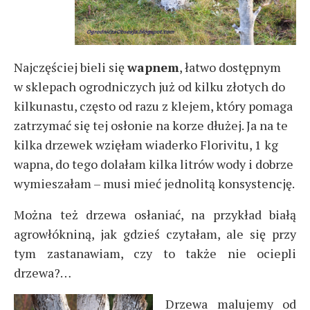
Najczęściej bieli się
wapnem
, łatwo dostępnym
w sklepach ogrodniczych już od kilku złotych do
kilkunastu, często od razu z klejem, który pomaga
zatrzymać się tej osłonie na korze dłużej. Ja na te
kilka drzewek wzięłam wiaderko Florivitu, 1 kg
wapna, do tego dolałam kilka litrów wody i dobrze
wymieszałam – musi mieć jednolitą konsystencję.
Można też drzewa osłaniać, na przykład białą
agrowłókniną, jak gdzieś czytałam, ale się przy
tym zastanawiam, czy to także nie ociepli
drzewa?…
Drzewa malujemy od