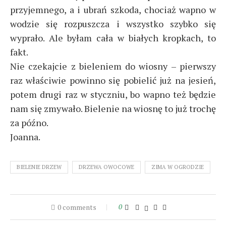
przyjemnego, a i ubrań szkoda, chociaż wapno w
wodzie się rozpuszcza i wszystko szybko się
wyprało. Ale byłam cała w białych kropkach, to
fakt.
Nie czekajcie z bieleniem do wiosny – pierwszy
raz właściwie powinno się pobielić już na jesień,
potem drugi raz w styczniu, bo wapno też będzie
nam się zmywało. Bielenie na wiosnę to już trochę
za późno.
Joanna.
BIELENIE DRZEW
DRZEWA OWOCOWE
ZIMA W OGRODZIE
0 comments
0