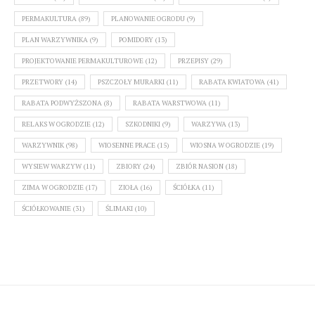
PERMAKULTURA
(89)
PLANOWANIE OGRODU
(9)
PLAN WARZYWNIKA
(9)
POMIDORY
(13)
PROJEKTOWANIE PERMAKULTUROWE
(12)
PRZEPISY
(29)
PRZETWORY
(14)
PSZCZOŁY MURARKI
(11)
RABATA KWIATOWA
(41)
RABATA PODWYŻSZONA
(8)
RABATA WARSTWOWA
(11)
RELAKS W OGRODZIE
(12)
SZKODNIKI
(9)
WARZYWA
(13)
WARZYWNIK
(98)
WIOSENNE PRACE
(15)
WIOSNA W OGRODZIE
(19)
WYSIEW WARZYW
(11)
ZBIORY
(24)
ZBIÓR NASION
(18)
ZIMA W OGRODZIE
(17)
ZIOŁA
(16)
ŚCIÓŁKA
(11)
ŚCIÓŁKOWANIE
(31)
ŚLIMAKI
(10)