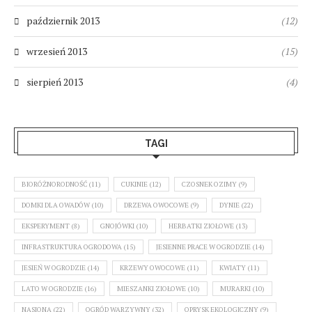
październik 2013
(12)
wrzesień 2013
(15)
sierpień 2013
(4)
TAGI
BIORÓŻNORODNOŚĆ
(11)
CUKINIE
(12)
CZOSNEK OZIMY
(9)
DOMKI DLA OWADÓW
(10)
DRZEWA OWOCOWE
(9)
DYNIE
(22)
EKSPERYMENT
(8)
GNOJÓWKI
(10)
HERBATKI ZIOŁOWE
(13)
INFRASTRUKTURA OGRODOWA
(15)
JESIENNE PRACE W OGRODZIE
(14)
JESIEŃ W OGRODZIE
(14)
KRZEWY OWOCOWE
(11)
KWIATY
(11)
LATO W OGRODZIE
(16)
MIESZANKI ZIOŁOWE
(10)
MURARKI
(10)
NASIONA
(22)
OGRÓD WARZYWNY
(32)
OPRYSK EKOLOGICZNY
(9)