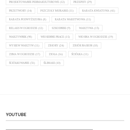
PROJEKTOWANIE PERMAKULTUROWE
(12)
PRZEPISY
(29)
PRZETWORY
(14)
PSZCZOŁY MURARKI
(11)
RABATA KWIATOWA
(41)
RABATA PODWYŻSZONA
(8)
RABATA WARSTWOWA
(11)
RELAKS W OGRODZIE
(12)
SZKODNIKI
(9)
WARZYWA
(13)
WARZYWNIK
(98)
WIOSENNE PRACE
(15)
WIOSNA W OGRODZIE
(19)
WYSIEW WARZYW
(11)
ZBIORY
(24)
ZBIÓR NASION
(18)
ZIMA W OGRODZIE
(17)
ZIOŁA
(16)
ŚCIÓŁKA
(11)
ŚCIÓŁKOWANIE
(31)
ŚLIMAKI
(10)
YOUTUBE