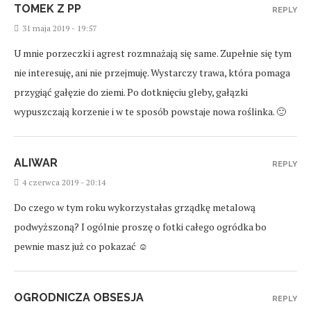
TOMEK Z PP
REPLY
31 maja 2019 - 19:57
U mnie porzeczki i agrest rozmnażają się same. Zupełnie się tym
nie interesuję, ani nie przejmuję. Wystarczy trawa, która pomaga
przygiąć gałęzie do ziemi. Po dotknięciu gleby, gałązki
wypuszczają korzenie i w te sposób powstaje nowa roślinka. 🙂
ALIWAR
REPLY
4 czerwca 2019 - 20:14
Do czego w tym roku wykorzystałas grządkę metalową
podwyższoną? I ogólnie proszę o fotki całego ogródka bo
pewnie masz już co pokazać ☺
OGRODNICZA OBSESJA
REPLY