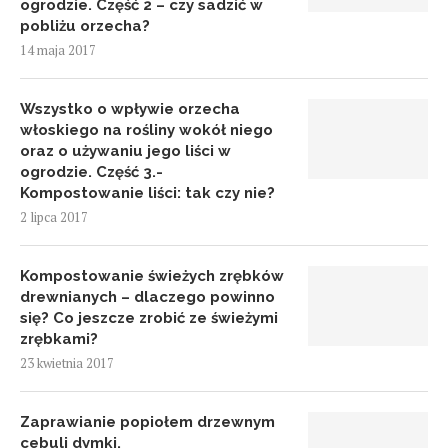
ogrodzie. Część 2 – czy sadzić w
pobliżu orzecha?
14 maja 2017
Wszystko o wpływie orzecha
włoskiego na rośliny wokół niego
oraz o używaniu jego liści w
ogrodzie. Część 3.-
Kompostowanie liści: tak czy nie?
2 lipca 2017
Kompostowanie świeżych zrębków
drewnianych – dlaczego powinno
się? Co jeszcze zrobić ze świeżymi
zrębkami?
23 kwietnia 2017
Zaprawianie popiołem drzewnym
cebuli dymki.