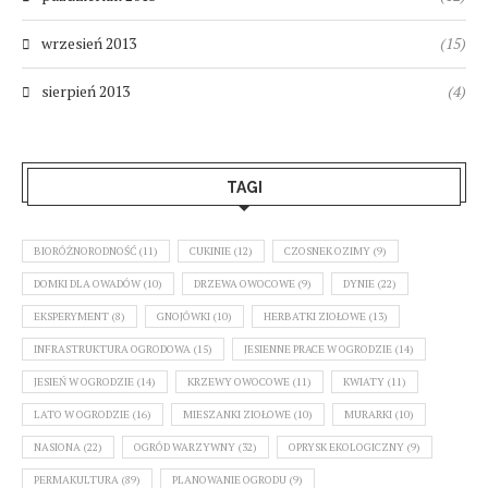
wrzesień 2013
(15)
sierpień 2013
(4)
TAGI
BIORÓŻNORODNOŚĆ
(11)
CUKINIE
(12)
CZOSNEK OZIMY
(9)
DOMKI DLA OWADÓW
(10)
DRZEWA OWOCOWE
(9)
DYNIE
(22)
EKSPERYMENT
(8)
GNOJÓWKI
(10)
HERBATKI ZIOŁOWE
(13)
INFRASTRUKTURA OGRODOWA
(15)
JESIENNE PRACE W OGRODZIE
(14)
JESIEŃ W OGRODZIE
(14)
KRZEWY OWOCOWE
(11)
KWIATY
(11)
LATO W OGRODZIE
(16)
MIESZANKI ZIOŁOWE
(10)
MURARKI
(10)
NASIONA
(22)
OGRÓD WARZYWNY
(32)
OPRYSK EKOLOGICZNY
(9)
PERMAKULTURA
(89)
PLANOWANIE OGRODU
(9)