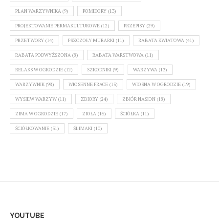
PLAN WARZYWNIKA
(9)
POMIDORY
(13)
PROJEKTOWANIE PERMAKULTUROWE
(12)
PRZEPISY
(29)
PRZETWORY
(14)
PSZCZOŁY MURARKI
(11)
RABATA KWIATOWA
(41)
RABATA PODWYŻSZONA
(8)
RABATA WARSTWOWA
(11)
RELAKS W OGRODZIE
(12)
SZKODNIKI
(9)
WARZYWA
(13)
WARZYWNIK
(98)
WIOSENNE PRACE
(15)
WIOSNA W OGRODZIE
(19)
WYSIEW WARZYW
(11)
ZBIORY
(24)
ZBIÓR NASION
(18)
ZIMA W OGRODZIE
(17)
ZIOŁA
(16)
ŚCIÓŁKA
(11)
ŚCIÓŁKOWANIE
(31)
ŚLIMAKI
(10)
YOUTUBE