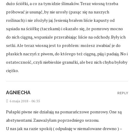
dużo ściółki, a co za tym idzie ślimaków. Teraz wiosną trzeba
próbować je usunąć, by nie urosły (pasąc się na naszych
roślinach) i nie złożyły jaj. Jesienią brałem liście kapusty od
sąsiada na ściółkę (taczkami) i okazało się, że pomrowy mocno
do nich ciągną, wspaniale przerabiając liście na odchody. Były ich
setki. Ale teraz wiosną jest to problem: możesz zwabiać je do
płaskich naczyń z piwem, do którego też ciągną, piją i padają. No i
ostateczność, czyli niebieskie granulki, ale bez nich chyba byłoby
ciężko.
AGNIECHA
REPLY
6 maja 2018 - 06:35
Pułapki piwne nie działają na pomarańczowe pomrowy. One są
abstynentami. Zauważyłam poprzedniego sezonu.
U nas jak na razie spokój ( odpukuję w niemalowane drewno ) –