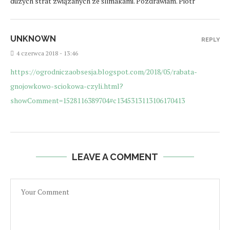
duzych strat związanych ze ślimakami. Pozdrawiam. Piotr
UNKNOWN
REPLY
4 czerwca 2018 - 13:46
https://ogrodniczaobsesja.blogspot.com/2018/05/rabata-
gnojowkowo-sciokowa-czyli.html?
showComment=1528116389704#c1345313113106170413
LEAVE A COMMENT