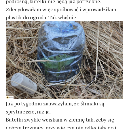
podrosną, butelki nie będą już potrzebne.
Zdecydowałam więc spróbować i wprowadziłam
plastik do ogrodu. Tak właśnie.
Już po tygodniu zauważyłam, że ślimaki są
sprytniejsze, niż ja.
Butelki zwykle wciskam w ziemię tak, żeby się
dobrze trzymały, przy wietrze nie odleciały no i