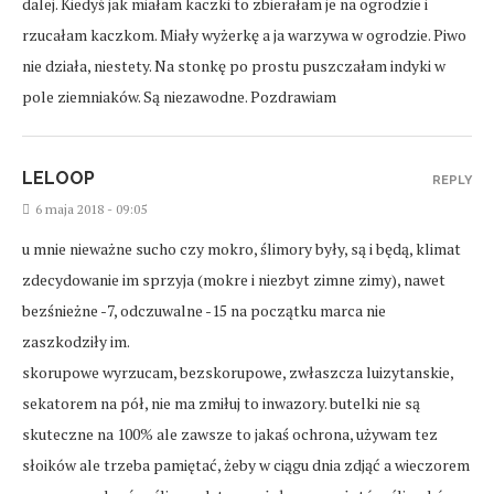
dalej. Kiedyś jak miałam kaczki to zbierałam je na ogrodzie i
rzucałam kaczkom. Miały wyżerkę a ja warzywa w ogrodzie. Piwo
nie działa, niestety. Na stonkę po prostu puszczałam indyki w
pole ziemniaków. Są niezawodne. Pozdrawiam
LELOOP
REPLY
6 maja 2018 - 09:05
u mnie nieważne sucho czy mokro, ślimory były, są i będą, klimat
zdecydowanie im sprzyja (mokre i niezbyt zimne zimy), nawet
bezśnieżne -7, odczuwalne -15 na początku marca nie
zaszkodziły im.
skorupowe wyrzucam, bezskorupowe, zwłaszcza luizytanskie,
sekatorem na pół, nie ma zmiłuj to inwazory. butelki nie są
skuteczne na 100% ale zawsze to jakaś ochrona, używam tez
słoików ale trzeba pamiętać, żeby w ciągu dnia zdjąć a wieczorem