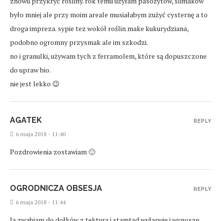
znowu przykryć rośliny. rok temu użyłam pasożytów, ślimaków
było mniej ale przy moim areale musiałabym zużyć cysternę a to
droga impreza. sypie tez wokół roślin make kukurydziana,
podobno ogromny przysmak ale im szkodzi.
no i granulki, używam tych z ferramolem, które są dopuszczone
do upraw bio.
nie jest lekko 😉
AGATEK
REPLY
6 maja 2018 - 11:40
Pozdrowienia zostawiam 🙂
OGRODNICZA OBSESJA
REPLY
6 maja 2018 - 11:44
Ja zwabiam do dołków z tekturą i stamtąd wyłapuję i wynoszę.