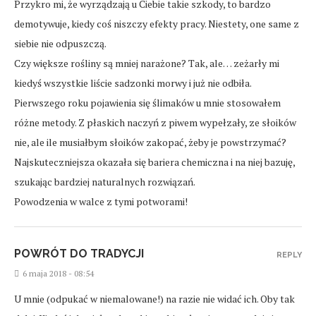
Przykro mi, że wyrządzają u Ciebie takie szkody, to bardzo
demotywuje, kiedy coś niszczy efekty pracy. Niestety, one same z
siebie nie odpuszczą.
Czy większe rośliny są mniej narażone? Tak, ale… zeżarły mi
kiedyś wszystkie liście sadzonki morwy i już nie odbiła.
Pierwszego roku pojawienia się ślimaków u mnie stosowałem
różne metody. Z płaskich naczyń z piwem wypełzały, ze słoików
nie, ale ile musiałbym słoików zakopać, żeby je powstrzymać?
Najskuteczniejsza okazała się bariera chemiczna i na niej bazuję,
szukając bardziej naturalnych rozwiązań.
Powodzenia w walce z tymi potworami!
POWRÓT DO TRADYCJI
REPLY
6 maja 2018 - 08:54
U mnie (odpukać w niemalowane!) na razie nie widać ich. Oby tak