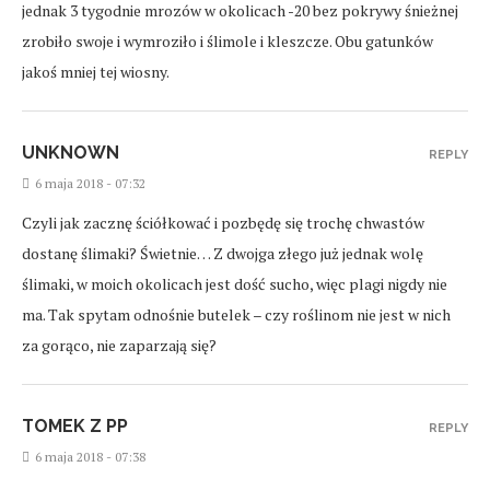
jednak 3 tygodnie mrozów w okolicach -20 bez pokrywy śnieżnej
zrobiło swoje i wymroziło i ślimole i kleszcze. Obu gatunków
jakoś mniej tej wiosny.
UNKNOWN
REPLY
6 maja 2018 - 07:32
Czyli jak zacznę ściółkować i pozbędę się trochę chwastów
dostanę ślimaki? Świetnie… Z dwojga złego już jednak wolę
ślimaki, w moich okolicach jest dość sucho, więc plagi nigdy nie
ma. Tak spytam odnośnie butelek – czy roślinom nie jest w nich
za gorąco, nie zaparzają się?
TOMEK Z PP
REPLY
6 maja 2018 - 07:38