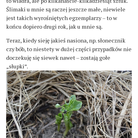
to wiadra, ale po kilkanaście-kilkadziesiąt sztuk.
Ślimaki u mnie są raczej jeszcze małe, niewiele
jest takich wyrośniętych egzemplarzy – to w
końcu dopiero drugi rok, jak u mnie są.
Teraz, kiedy sieję jakieś nasiona, np. słonecznik
czy bób, to niestety w dużej części przypadków nie
doczekuję się siewek nawet – zostają gołe
„słupki”.