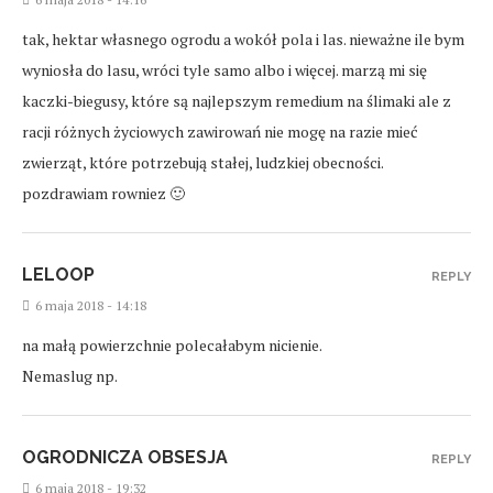
tak, hektar własnego ogrodu a wokół pola i las. nieważne ile bym
wyniosła do lasu, wróci tyle samo albo i więcej. marzą mi się
kaczki-biegusy, które są najlepszym remedium na ślimaki ale z
racji różnych życiowych zawirowań nie mogę na razie mieć
zwierząt, które potrzebują stałej, ludzkiej obecności.
pozdrawiam rowniez 🙂
LELOOP
REPLY
6 maja 2018 - 14:18
na małą powierzchnie polecałabym nicienie.
Nemaslug np.
OGRODNICZA OBSESJA
REPLY
6 maja 2018 - 19:32