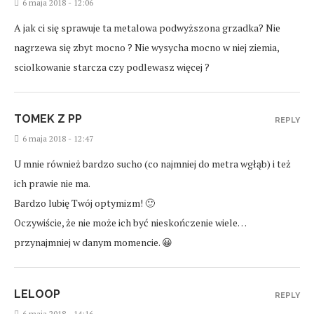
6 maja 2018 - 12:06
A jak ci się sprawuje ta metalowa podwyższona grzadka? Nie
nagrzewa się zbyt mocno ? Nie wysycha mocno w niej ziemia,
sciolkowanie starcza czy podlewasz więcej ?
TOMEK Z PP
REPLY
6 maja 2018 - 12:47
U mnie również bardzo sucho (co najmniej do metra wgłąb) i też
ich prawie nie ma.
Bardzo lubię Twój optymizm! 🙂
Oczywiście, że nie może ich być nieskończenie wiele…
przynajmniej w danym momencie. 😀
LELOOP
REPLY
6 maja 2018 - 14:16