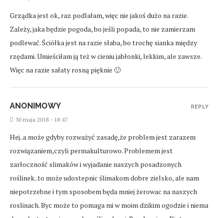
Grządka jest ok, raz podlałam, więc nie jakoś dużo na razie.
Zależy, jaka będzie pogoda, bo jeśli popada, to nie zamierzam
podlewać. Ściółka jest na razie słaba, bo trochę sianka między
rzędami. Umieściłam ją też w cieniu jabłonki, lekkim, ale zawsze.
Więc na razie sałaty rosną pięknie 🙂
ANONIMOWY
REPLY
30 maja 2018 - 18:47
Hej..a może gdyby rozważyć zasadę,że problem jest zarazem
rozwiązaniem,czyli permakulturowo. Problemem jest
zarłoczność slimaków i wyjadanie naszych posadzonych
roślinek..to może udostepnic ślimakom dobre zielsko, ale nam
niepotrzebne i tym sposobem będa mniej żerowac na naszych
roslinach. Byc może to pomaga mi w moim dzikim ogodzie i niema