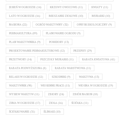
JESIEŃ W OGRODZIE
(14)
KRZEWY OWOCOWE
(11)
KWIATY
(11)
LATO W OGRODZIE
(16)
MIESZANKI ZIOŁOWE
(10)
MURARKI
(10)
NASIONA
(22)
OGRÓD WARZYWNY
(32)
OPRYSK EKOLOGICZNY
(9)
PERMAKULTURA
(89)
PLANOWANIE OGRODU
(9)
PLAN WARZYWNIKA
(9)
POMIDORY
(13)
PROJEKTOWANIE PERMAKULTUROWE
(12)
PRZEPISY
(29)
PRZETWORY
(14)
PSZCZOŁY MURARKI
(11)
RABATA KWIATOWA
(41)
RABATA PODWYŻSZONA
(8)
RABATA WARSTWOWA
(11)
RELAKS W OGRODZIE
(12)
SZKODNIKI
(9)
WARZYWA
(13)
WARZYWNIK
(98)
WIOSENNE PRACE
(15)
WIOSNA W OGRODZIE
(19)
WYSIEW WARZYW
(11)
ZBIORY
(24)
ZBIÓR NASION
(18)
ZIMA W OGRODZIE
(17)
ZIOŁA
(16)
ŚCIÓŁKA
(11)
ŚCIÓŁKOWANIE
(31)
ŚLIMAKI
(10)