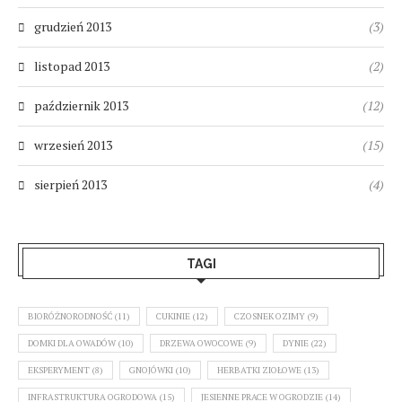
grudzień 2013
(3)
listopad 2013
(2)
październik 2013
(12)
wrzesień 2013
(15)
sierpień 2013
(4)
TAGI
BIORÓŻNORODNOŚĆ
(11)
CUKINIE
(12)
CZOSNEK OZIMY
(9)
DOMKI DLA OWADÓW
(10)
DRZEWA OWOCOWE
(9)
DYNIE
(22)
EKSPERYMENT
(8)
GNOJÓWKI
(10)
HERBATKI ZIOŁOWE
(13)
INFRASTRUKTURA OGRODOWA
(15)
JESIENNE PRACE W OGRODZIE
(14)