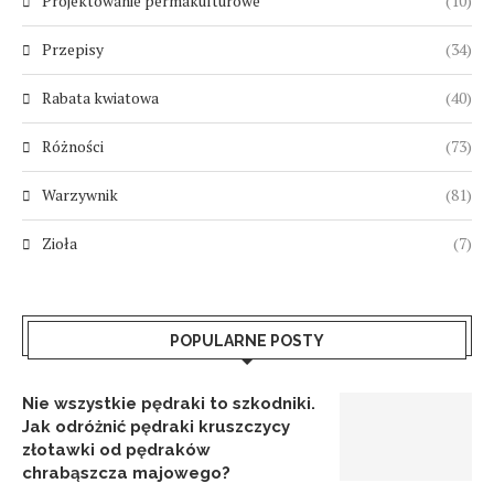
Projektowanie permakulturowe
(10)
Przepisy
(34)
Rabata kwiatowa
(40)
Różności
(73)
Warzywnik
(81)
Zioła
(7)
POPULARNE POSTY
Nie wszystkie pędraki to szkodniki.
Jak odróżnić pędraki kruszczycy
złotawki od pędraków
chrabąszcza majowego?