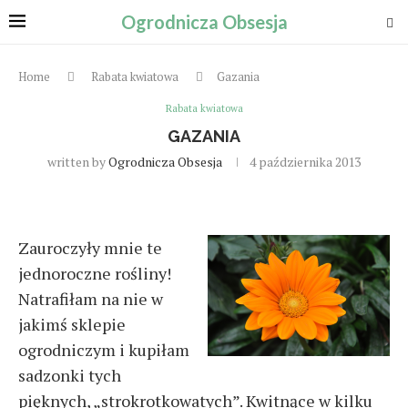
Ogrodnicza Obsesja
Home
Rabata kwiatowa
Gazania
Rabata kwiatowa
GAZANIA
written by
Ogrodnicza Obsesja
4 października 2013
Zauroczyły mnie te
jednoroczne rośliny!
Natrafiłam na nie w
jakimś sklepie
ogrodniczym i kupiłam
sadzonki tych
pięknych, „strokrotkowatych”. Kwitnące w kilku