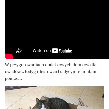
W przygotowaniach dodatkowych domków dla
owadów z łodyg rdestowca tradycyjnie miałam
pomoc…