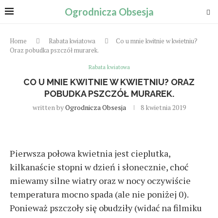
Ogrodnicza Obsesja
Home
Rabata kwiatowa
Co u mnie kwitnie w kwietniu?
Oraz pobudka pszczół murarek.
Rabata kwiatowa
CO U MNIE KWITNIE W KWIETNIU? ORAZ
POBUDKA PSZCZÓŁ MURAREK.
written by
Ogrodnicza Obsesja
8 kwietnia 2019
Pierwsza połowa kwietnia jest cieplutka,
kilkanaście stopni w dzień i słonecznie, choć
miewamy silne wiatry oraz w nocy oczywiście
temperatura mocno spada (ale nie poniżej 0).
Ponieważ pszczoły się obudziły (widać na filmiku