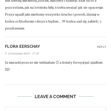
nas kwitną mirabelki,zlotlin, hiacynty i szafirki. Szał za to z
pszczolami, jak na lotnisku hihi, trzeba uważać jak sie spaceruje.
Przez upadł jaki mielismy wszystko krucho i powoli, dzisiaj w
końcu ochlodzenie i deszcz będzie… W końcu sad się zabieli:-)
pozdrawiam
FLORA EERSCHAY
REPLY
12 kwietnia 2019 - 17:07
Ja murarki jeszcze nie widziałam 🙁 a kwiaty forsycji już zjadłam
XD
LEAVE A COMMENT