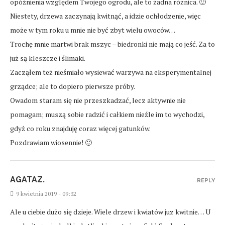
opóźnienia względem Twojego ogrodu, ale to żadna różnica. 🙂
Niestety, drzewa zaczynają kwitnąć, a idzie ochłodzenie, więc
może w tym roku u mnie nie być zbyt wielu owoców…
Trochę mnie martwi brak mszyc – biedronki nie mają co jeść. Za to
już są kleszcze i ślimaki.
Zacząłem też nieśmiało wysiewać warzywa na eksperymentalnej
grządce; ale to dopiero pierwsze próby.
Owadom staram się nie przeszkadzać, lecz aktywnie nie
pomagam; muszą sobie radzić i całkiem nieźle im to wychodzi,
gdyż co roku znajduję coraz więcej gatunków.
Pozdrawiam wiosennie! 🙂
AGATAZ.
REPLY
9 kwietnia 2019 - 09:32
Ale u ciebie dużo się dzieje. Wiele drzew i kwiatów juz kwitnie… U