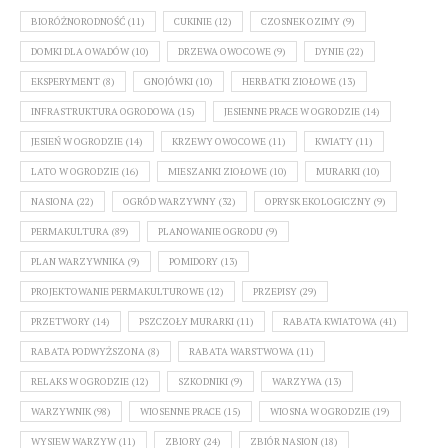
BIORÓŻNORODNOŚĆ
(11)
CUKINIE
(12)
CZOSNEK OZIMY
(9)
DOMKI DLA OWADÓW
(10)
DRZEWA OWOCOWE
(9)
DYNIE
(22)
EKSPERYMENT
(8)
GNOJÓWKI
(10)
HERBATKI ZIOŁOWE
(13)
INFRASTRUKTURA OGRODOWA
(15)
JESIENNE PRACE W OGRODZIE
(14)
JESIEŃ W OGRODZIE
(14)
KRZEWY OWOCOWE
(11)
KWIATY
(11)
LATO W OGRODZIE
(16)
MIESZANKI ZIOŁOWE
(10)
MURARKI
(10)
NASIONA
(22)
OGRÓD WARZYWNY
(32)
OPRYSK EKOLOGICZNY
(9)
PERMAKULTURA
(89)
PLANOWANIE OGRODU
(9)
PLAN WARZYWNIKA
(9)
POMIDORY
(13)
PROJEKTOWANIE PERMAKULTUROWE
(12)
PRZEPISY
(29)
PRZETWORY
(14)
PSZCZOŁY MURARKI
(11)
RABATA KWIATOWA
(41)
RABATA PODWYŻSZONA
(8)
RABATA WARSTWOWA
(11)
RELAKS W OGRODZIE
(12)
SZKODNIKI
(9)
WARZYWA
(13)
WARZYWNIK
(98)
WIOSENNE PRACE
(15)
WIOSNA W OGRODZIE
(19)
WYSIEW WARZYW
(11)
ZBIORY
(24)
ZBIÓR NASION
(18)