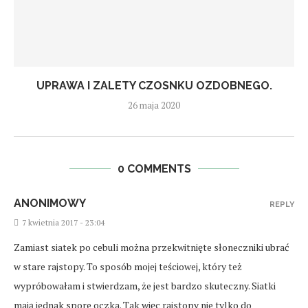
UPRAWA I ZALETY CZOSNKU OZDOBNEGO.
26 maja 2020
0 COMMENTS
ANONIMOWY
REPLY
7 kwietnia 2017 - 23:04
Zamiast siatek po cebuli można przekwitnięte słoneczniki ubrać
w stare rajstopy. To sposób mojej teściowej, który też
wypróbowałam i stwierdzam, że jest bardzo skuteczny. Siatki
mają jednak spore oczka. Tak więc rajstopy nie tylko do