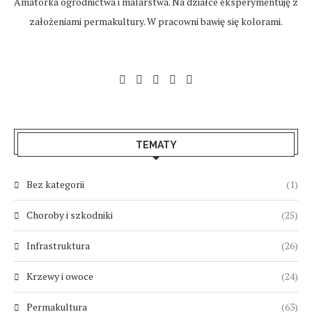
Amatorka ogrodnictwa i malarstwa. Na działce eksperymentuję z
założeniami permakultury. W pracowni bawię się kolorami.
TEMATY
Bez kategorii
(1)
Choroby i szkodniki
(25)
Infrastruktura
(26)
Krzewy i owoce
(24)
Permakultura
(63)