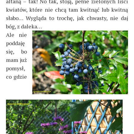
altaną – tak! No tak, stoją, pełne zielonych liści
kwiatów, które nie chcą tam kwitnąć lub kwitną
słabo… Wygląda to trochę, jak chwasty, nie daj
bóg, z daleka…
Ale nie
poddaję
się, bo
mam już
pomysł,
co gdzie