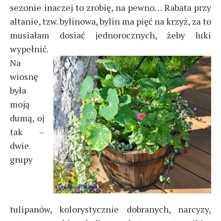
sezonie inaczej to zrobię, na pewno… Rabata przy
altanie, tzw. bylinowa, bylin ma pięć na krzyż, za to
musiałam dosiać jednorocznych, żeby luki
wypełnić.
Na
wiosnę
była
moją
dumą, oj
tak –
dwie
grupy
tulipanów, kolorystycznie dobranych, narcyzy,