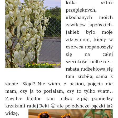
kilka sztuk
przepięknych,
ukochanych moich
zawilców japońskich.
Jakież było moje
zdziwienie, kiedy w
czerwcu rozpanoszyły
się na całej
szerokości rudbekie –
rabata rudbekiowa się
tam zrobiła, sama z
siebie! Skąd? Nie wiem, z nasion, pojęcia nie
mam, czy ja to posiałam, czy to tylko wiatr…
Zawilce biedne tam ledwo zipią pomiędzy
krzakami rudej Beki 🙂
ale pojedyncze pączki już
widzę,