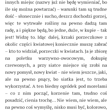
innych miejsc (nazwy już nie będę wymieniać, bo
ile się można powtarzać) – warunki tam są trudne
dość – słonecznie i sucho, deszcz dochodzi gorzej,
więc te wytrwałe rośliny na pewno dadzą tam
radę, a i piękne będą, bo jedne, duże, w kupie – tak
jest! Widzę to. Idąc dalej, krzaki porzeczkowe z
okolic części kwiatowej koniecznie muszę zabrać
– kto to widział, porzeczki w kwiatach. Ja je zbiorę
na poletku warzywno-owocowym, dokupię
czerwonych, a przy siatce miejsce się zrobi na
nowy pomysł, nowy kwiat – nie wiem jeszcze, jaki,
ale na pewno pnący, bo siatka jest, to trzeba
wykorzystać. A ten biedny ogródek pod morelami
– co z nim począć, korzenie tam, trudno coś
posadzić, cienia trochę… Nie wiem, nie wiem, ale
na pewno coś wymyślę, nisko musi być, kolorowo,