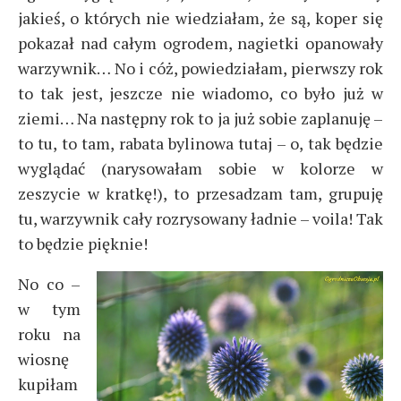
jakieś, o których nie wiedziałam, że są, koper się
pokazał nad całym ogrodem, nagietki opanowały
warzywnik… No i cóż, powiedziałam, pierwszy rok
to tak jest, jeszcze nie wiadomo, co było już w
ziemi… Na następny rok to ja już sobie zaplanuję –
to tu, to tam, rabata bylinowa tutaj – o, tak będzie
wyglądać (narysowałam sobie w kolorze w
zeszycie w kratkę!), to przesadzam tam, grupuję
tu, warzywnik cały rozrysowany ładnie – voila! Tak
to będzie pięknie!
No co –
w tym
roku na
wiosnę
kupiłam