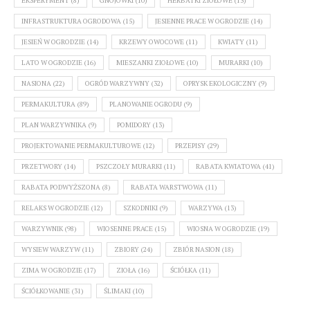
EKSPERYMENT
(8)
GNOJÓWKI
(10)
HERBATKI ZIOŁOWE
(13)
INFRASTRUKTURA OGRODOWA
(15)
JESIENNE PRACE W OGRODZIE
(14)
JESIEŃ W OGRODZIE
(14)
KRZEWY OWOCOWE
(11)
KWIATY
(11)
LATO W OGRODZIE
(16)
MIESZANKI ZIOŁOWE
(10)
MURARKI
(10)
NASIONA
(22)
OGRÓD WARZYWNY
(32)
OPRYSK EKOLOGICZNY
(9)
PERMAKULTURA
(89)
PLANOWANIE OGRODU
(9)
PLAN WARZYWNIKA
(9)
POMIDORY
(13)
PROJEKTOWANIE PERMAKULTUROWE
(12)
PRZEPISY
(29)
PRZETWORY
(14)
PSZCZOŁY MURARKI
(11)
RABATA KWIATOWA
(41)
RABATA PODWYŻSZONA
(8)
RABATA WARSTWOWA
(11)
RELAKS W OGRODZIE
(12)
SZKODNIKI
(9)
WARZYWA
(13)
WARZYWNIK
(98)
WIOSENNE PRACE
(15)
WIOSNA W OGRODZIE
(19)
WYSIEW WARZYW
(11)
ZBIORY
(24)
ZBIÓR NASION
(18)
ZIMA W OGRODZIE
(17)
ZIOŁA
(16)
ŚCIÓŁKA
(11)
ŚCIÓŁKOWANIE
(31)
ŚLIMAKI
(10)