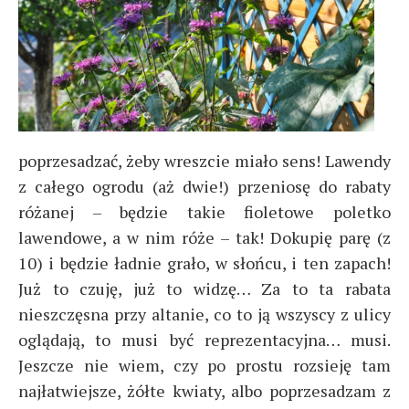
poprzesadzać, żeby wreszcie miało sens! Lawendy
z całego ogrodu (aż dwie!) przeniosę do rabaty
różanej – będzie takie fioletowe poletko
lawendowe, a w nim róże – tak! Dokupię parę (z
10) i będzie ładnie grało, w słońcu, i ten zapach!
Już to czuję, już to widzę… Za to ta rabata
nieszczęsna przy altanie, co to ją wszyscy z ulicy
oglądają, to musi być reprezentacyjna… musi.
Jeszcze nie wiem, czy po prostu rozsieję tam
najłatwiejsze, żółte kwiaty, albo poprzesadzam z