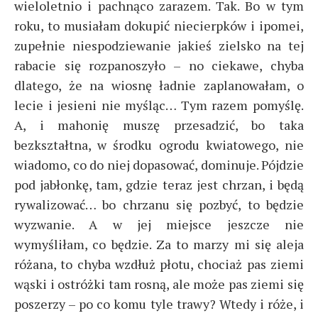
wieloletnio i pachnąco zarazem. Tak. Bo w tym
roku, to musiałam dokupić niecierpków i ipomei,
zupełnie niespodziewanie jakieś zielsko na tej
rabacie się rozpanoszyło – no ciekawe, chyba
dlatego, że na wiosnę ładnie zaplanowałam, o
lecie i jesieni nie myśląc… Tym razem pomyślę.
A, i mahonię muszę przesadzić, bo taka
bezkształtna, w środku ogrodu kwiatowego, nie
wiadomo, co do niej dopasować, dominuje. Pójdzie
pod jabłonkę, tam, gdzie teraz jest chrzan, i będą
rywalizować… bo chrzanu się pozbyć, to będzie
wyzwanie. A w jej miejsce jeszcze nie
wymyśliłam, co będzie. Za to marzy mi się aleja
różana, to chyba wzdłuż płotu, chociaż pas ziemi
wąski i ostróżki tam rosną, ale może pas ziemi się
poszerzy – po co komu tyle trawy? Wtedy i róże, i