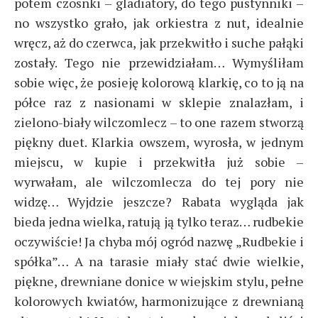
potem czosnki – gladiatory, do tego pustynniki –
no wszystko grało, jak orkiestra z nut, idealnie
wręcz, aż do czerwca, jak przekwitło i suche pałąki
zostały. Tego nie przewidziałam… Wymyśliłam
sobie więc, że posieję kolorową klarkię, co to ją na
półce raz z nasionami w sklepie znalazłam, i
zielono-biały wilczomlecz – to one razem stworzą
piękny duet. Klarkia owszem, wyrosła, w jednym
miejscu, w kupie i przekwitła już sobie –
wyrwałam, ale wilczomlecza do tej pory nie
widzę… Wyjdzie jeszcze? Rabata wygląda jak
bieda jedna wielka, ratują ją tylko teraz… rudbekie
oczywiście! Ja chyba mój ogród nazwę „Rudbekie i
spółka”… A na tarasie miały stać dwie wielkie,
piękne, drewniane donice w wiejskim stylu, pełne
kolorowych kwiatów, harmonizujące z drewnianą