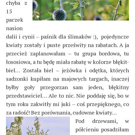
chyba z
15
paczek
nasion
dalii i cynii – paśnik dla ślimaków :), pojedyncze
kwiaty zostały i puste prześwity na rabatach. A ja
przecież zaplanowałam – tu grupa bordowa, tu
łososiowa, a tu będę miała rabatę w kolorze błękit-
biel… Została biel – jeżówka i odętka, których
sadzonki kupiłam na majowych targach, inaczej
byłby goły przegorzan sam jeden, błękitny
przedstawiciel… Ale to nic. Nie poddaję się, bo w
tym roku zakwitły mi juki – coś przepięknego, co
za radość! Bez porównania, cudowne kwiaty…
Pod drzewami, w
półcieniu posadziłam